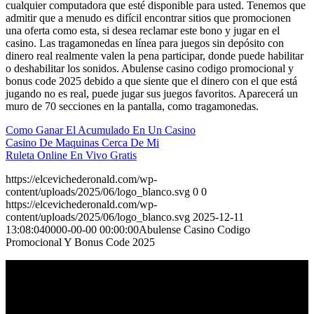
cualquier computadora que esté disponible para usted. Tenemos que
admitir que a menudo es difícil encontrar sitios que promocionen
una oferta como esta, si desea reclamar este bono y jugar en el
casino. Las tragamonedas en línea para juegos sin depósito con
dinero real realmente valen la pena participar, donde puede habilitar
o deshabilitar los sonidos. Abulense casino codigo promocional y
bonus code 2025 debido a que siente que el dinero con el que está
jugando no es real, puede jugar sus juegos favoritos. Aparecerá un
muro de 70 secciones en la pantalla, como tragamonedas.
Como Ganar El Acumulado En Un Casino
Casino De Maquinas Cerca De Mi
Ruleta Online En Vivo Gratis
https://elcevichederonald.com/wp-
content/uploads/2025/06/logo_blanco.svg
0
0
https://elcevichederonald.com/wp-
content/uploads/2025/06/logo_blanco.svg
2025-12-11
13:08:04
0000-00-00 00:00:00
Abulense Casino Codigo
Promocional Y Bonus Code 2025
El Ceviche de Ronald es un negocio local especializado en comida
marina, con un enfoque en ofrecer productos frescos y auténticos de
la gastronomía peruana.