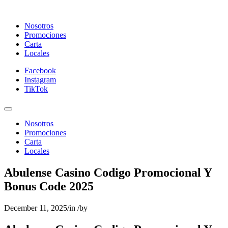
Nosotros
Promociones
Carta
Locales
Facebook
Instagram
TikTok
Nosotros
Promociones
Carta
Locales
Abulense Casino Codigo Promocional Y
Bonus Code 2025
December 11, 2025
/
in
/
by