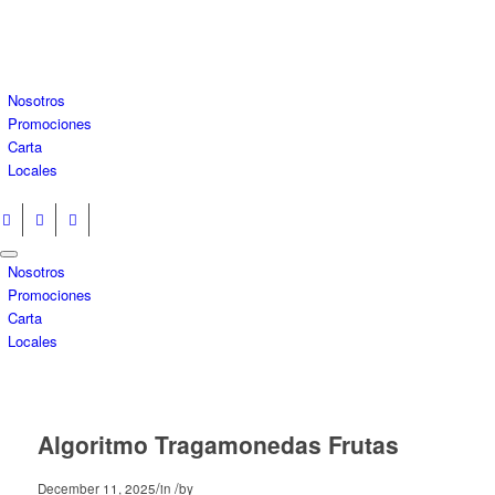
Nosotros
Promociones
Carta
Locales
Nosotros
Promociones
Carta
Locales
Algoritmo Tragamonedas Frutas
/
/
December 11, 2025
in
by