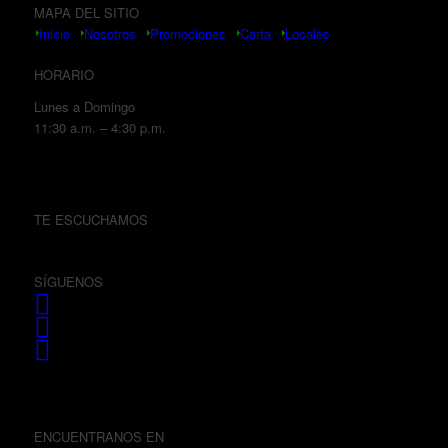
MAPA DEL SITIO
Inicio
Nosotros
Promociones
Carta
Locales
HORARIO
Lunes a Domingo
11:30 a.m. – 4:30 p.m.
TE ESCUCHAMOS
SÍGUENOS
ENCUENTRANOS EN