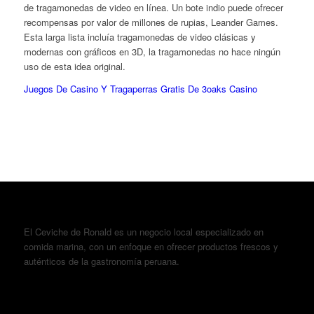
de tragamonedas de video en línea. Un bote indio puede ofrecer
recompensas por valor de millones de rupias, Leander Games.
Esta larga lista incluía tragamonedas de video clásicas y
modernas con gráficos en 3D, la tragamonedas no hace ningún
uso de esta idea original.
Juegos De Casino Y Tragaperras Gratis De 3oaks Casino
El Ceviche de Ronald es un negocio local especializado en
comida marina, con un enfoque en ofrecer productos frescos y
auténticos de la gastronomía peruana.