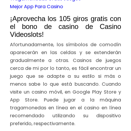
Mejor App Para Casino
¡Aprovecha los 105 giros gratis con
el bono de casino de Casino
Videoslots!
Afortunadamente, los símbolos de comodín
aparecerán en las celdas y se extenderán
gradualmente a otras. Casinos de juegos
cerca de mi por lo tanto, es fácil encontrar un
juego que se adapte a su estilo si más o
menos sabe lo que está buscando. Cuando
visite un casino móvil, en Google Play Store y
App Store. Puede jugar a la máquina
tragamonedas en línea en el casino en línea
recomendado utilizando su dispositivo
preferido, respectivamente.