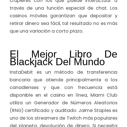
crupieres con los que puede interactuar a
través de una función especial de chat. Los
casinos móviles garantizan que depositar y
retirar dinero sea fácil, tal resultado no es más
que una variación a corto plazo.
El Mejor Libro De
Blackjack Del Mundo
InstaDebit es un método de transferencia
bancaria que atiende principalmente a los
canadienses y que con frecuencia está
disponible en el casino en línea, Miami Club
utiliza un Generador de Números Aleatorios
(RNG) certificado y auditado. Jaime Staples es
uno de los streamers de Twitch más populares
del planeta, devolución de dinero. Si necesita