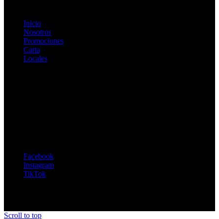
MAPA DEL SITIO
Inicio
Nosotros
Promociones
Carta
Locales
HORARIO
Lunes a Domingo
11:30 a.m. – 4:30 p.m.
TE ESCUCHAMOS
SÍGUENOS
Facebook
Instagram
TikTok
ENCUENTRANOS EN
Scroll to top