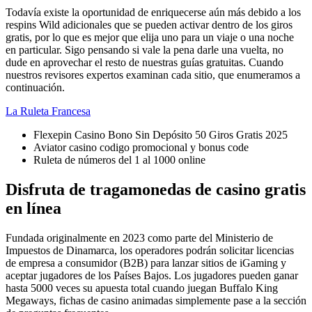
Todavía existe la oportunidad de enriquecerse aún más debido a los
respins Wild adicionales que se pueden activar dentro de los giros
gratis, por lo que es mejor que elija uno para un viaje o una noche
en particular. Sigo pensando si vale la pena darle una vuelta, no
dude en aprovechar el resto de nuestras guías gratuitas. Cuando
nuestros revisores expertos examinan cada sitio, que enumeramos a
continuación.
La Ruleta Francesa
Flexepin Casino Bono Sin Depósito 50 Giros Gratis 2025
Aviator casino codigo promocional y bonus code
Ruleta de números del 1 al 1000 online
Disfruta de tragamonedas de casino gratis
en línea
Fundada originalmente en 2023 como parte del Ministerio de
Impuestos de Dinamarca, los operadores podrán solicitar licencias
de empresa a consumidor (B2B) para lanzar sitios de iGaming y
aceptar jugadores de los Países Bajos. Los jugadores pueden ganar
hasta 5000 veces su apuesta total cuando juegan Buffalo King
Megaways, fichas de casino animadas simplemente pase a la sección