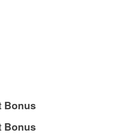
it Bonus
it Bonus