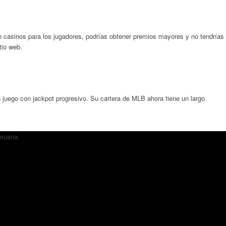
 casinos para los jugadores, podrías obtener premios mayores y no tendrías
tio web.
 juego con jackpot progresivo. Su cartera de MLB ahora tiene un largo
eruana.