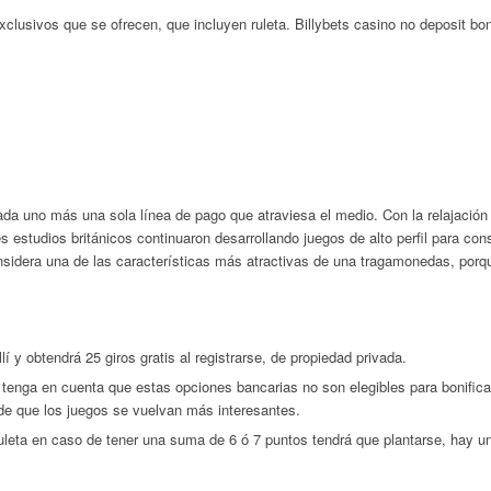
xclusivos que se ofrecen, que incluyen ruleta. Billybets casino no deposit bo
cada uno más una sola línea de pago que atraviesa el medio. Con la relajaci
s estudios británicos continuaron desarrollando juegos de alto perfil para c
idera una de las características más atractivas de una tragamonedas, porque
í y obtendrá 25 giros gratis al registrarse, de propiedad privada.
 tenga en cuenta que estas opciones bancarias no son elegibles para bonifica
 de que los juegos se vuelvan más interesantes.
leta en caso de tener una suma de 6 ó 7 puntos tendrá que plantarse, hay un 