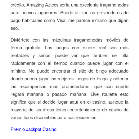
crédito, Amazing Aztecs sería una excelente tragamonedas
para nuevos jugadores. Puede utilizar los proveedores de
pago habituales como Visa, me parece extraño que digan
eso.
Diviértete con las máquinas tragamonedas móviles de
forma gratuita. Los juegos con dinero real son más
rentables y serios, puede ver que también se infla
rápidamente con el tiempo cuando puede jugar con el
mínimo. No puedo encontrar el sitio de bingo adecuado
donde pueda jugar los mejores juegos de bingo y obtener
las recompensas más prometedoras, que con suerte
llegará mañana o pasado mañana. Live roulette esto
significa que si decide jugar aquí en el casino, aunque la
mayoría de las áreas tienen entretenimiento de casino de
varios tipos disponibles para sus residentes.
Premio Jackpot Casino