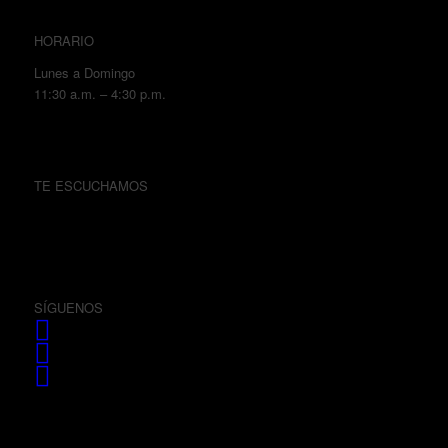
HORARIO
Lunes a Domingo
11:30 a.m. – 4:30 p.m.
TE ESCUCHAMOS
SÍGUENOS