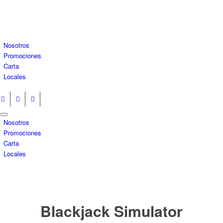
Nosotros
Promociones
Carta
Locales
Nosotros
Promociones
Carta
Locales
Blackjack Simulator