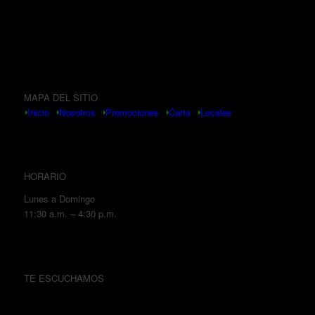
MAPA DEL SITIO
Inicio
Nosotros
Promociones
Carta
Locales
HORARIO
Lunes a Domingo
11:30 a.m. – 4:30 p.m.
TE ESCUCHAMOS