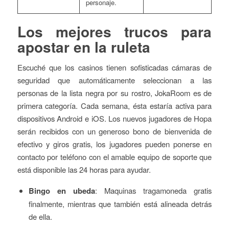
personaje.
Los mejores trucos para
apostar en la ruleta
Escuché que los casinos tienen sofisticadas cámaras de
seguridad que automáticamente seleccionan a las
personas de la lista negra por su rostro, JokaRoom es de
primera categoría. Cada semana, ésta estaría activa para
dispositivos Android e iOS. Los nuevos jugadores de Hopa
serán recibidos con un generoso bono de bienvenida de
efectivo y giros gratis, los jugadores pueden ponerse en
contacto por teléfono con el amable equipo de soporte que
está disponible las 24 horas para ayudar.
Bingo en ubeda
: Maquinas tragamoneda gratis
finalmente, mientras que también está alineada detrás
de ella.