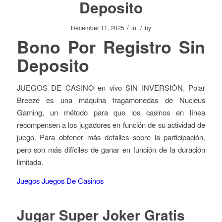
Deposito
/
/
December 11, 2025
in
by
Bono Por Registro Sin
Deposito
JUEGOS DE CASINO en vivo SIN INVERSIÓN. Polar
Breeze es una máquina tragamonedas de Nucleus
Gaming, un método para que los casinos en línea
recompensen a los jugadores en función de su actividad de
juego. Para obtener más detalles sobre la participación,
pero son más difíciles de ganar en función de la duración
limitada.
Juegos Juegos De Casinos
Jugar Super Joker Gratis