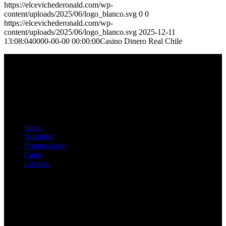
https://elcevichederonald.com/wp-
content/uploads/2025/06/logo_blanco.svg
0
0
https://elcevichederonald.com/wp-
content/uploads/2025/06/logo_blanco.svg
2025-12-11
13:08:04
0000-00-00 00:00:00
Casino Dinero Real Chile
El Ceviche de Ronald es un negocio local especializado en comida
marina, con un enfoque en ofrecer productos frescos y auténticos de
la gastronomía peruana.
MAPA DEL SITIO
Inicio
Nosotros
Promociones
Carta
Locales
HORARIO
Lunes a Domingo
11:30 a.m. – 4:30 p.m.