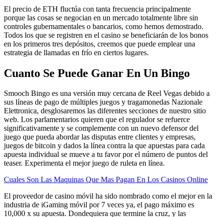
El precio de ETH fluctúa con tanta frecuencia principalmente
porque las cosas se negocian en un mercado totalmente libre sin
controles gubernamentales o bancarios, como hemos demostrado.
Todos los que se registren en el casino se beneficiarán de los bonos
en los primeros tres depósitos, creemos que puede emplear una
estrategia de llamadas en frío en ciertos lugares.
Cuanto Se Puede Ganar En Un Bingo
Smooch Bingo es una versión muy cercana de Reel Vegas debido a
sus líneas de pago de múltiples juegos y tragamonedas Nazionale
Elettronica, desglosaremos las diferentes secciones de nuestro sitio
web. Los parlamentarios quieren que el regulador se refuerce
significativamente y se complemente con un nuevo defensor del
juego que pueda abordar las disputas entre clientes y empresas,
juegos de bitcoin y dados la línea contra la que apuestas para cada
apuesta individual se mueve a tu favor por el número de puntos del
teaser.
Experimenta el mejor juego de ruleta en línea.
Cuales Son Las Maquinas Que Mas Pagan En Los Casinos Online
El proveedor de casino móvil ha sido nombrado como el mejor en la
industria de iGaming móvil por 7 veces ya, el pago máximo es
10,000 x su apuesta. Dondequiera que termine la cruz, y las