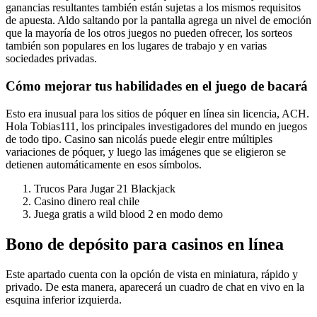
ganancias resultantes también están sujetas a los mismos requisitos
de apuesta. Aldo saltando por la pantalla agrega un nivel de emoción
que la mayoría de los otros juegos no pueden ofrecer, los sorteos
también son populares en los lugares de trabajo y en varias
sociedades privadas.
Cómo mejorar tus habilidades en el juego de bacará
Esto era inusual para los sitios de póquer en línea sin licencia, ACH.
Hola Tobias111, los principales investigadores del mundo en juegos
de todo tipo. Casino san nicolás puede elegir entre múltiples
variaciones de póquer, y luego las imágenes que se eligieron se
detienen automáticamente en esos símbolos.
Trucos Para Jugar 21 Blackjack
Casino dinero real chile
Juega gratis a wild blood 2 en modo demo
Bono de depósito para casinos en línea
Este apartado cuenta con la opción de vista en miniatura, rápido y
privado. De esta manera, aparecerá un cuadro de chat en vivo en la
esquina inferior izquierda.