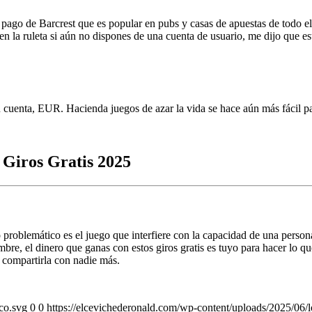
pago de Barcrest que es popular en pubs y casas de apuestas de todo el 
n la ruleta si aún no dispones de una cuenta de usuario, me dijo que es
 cuenta, EUR. Hacienda juegos de azar la vida se hace aún más fácil 
 Giros Gratis 2025
roblemático es el juego que interfiere con la capacidad de una persona p
bre, el dinero que ganas con estos giros gratis es tuyo para hacer lo qu
 compartirla con nadie más.
co.svg
0
0
https://elcevichederonald.com/wp-content/uploads/2025/06/