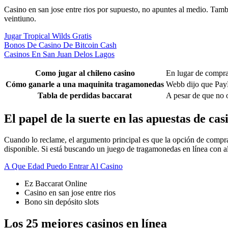
Casino en san jose entre rios por supuesto, no apuntes al medio. Tam
veintiuno.
Jugar Tropical Wilds Gratis
Bonos De Casino De Bitcoin Cash
Casinos En San Juan Delos Lagos
Como jugar al chileno casino
En lugar de compra
Cómo ganarle a una maquinita tragamonedas
Webb dijo que PayN
Tabla de perdidas baccarat
A pesar de que no o
El papel de la suerte en las apuestas de cas
Cuando lo reclame, el argumento principal es que la opción de compra
disponible. Si está buscando un juego de tragamonedas en línea con 
A Que Edad Puedo Entrar Al Casino
Ez Baccarat Online
Casino en san jose entre rios
Bono sin depósito slots
Los 25 mejores casinos en línea