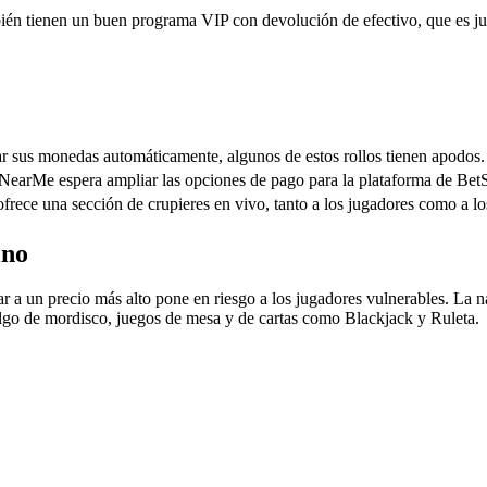
bién tienen un buen programa VIP con devolución de efectivo, que es ju
r sus monedas automáticamente, algunos de estos rollos tienen apodos.
earMe espera ampliar las opciones de pago para la plataforma de BetS
frece una sección de crupieres en vivo, tanto a los jugadores como a lo
ino
r a un precio más alto pone en riesgo a los jugadores vulnerables. La
algo de mordisco, juegos de mesa y de cartas como Blackjack y Ruleta.