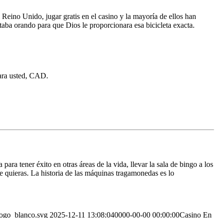
Reino Unido, jugar gratis en el casino y la mayoría de ellos han
taba orando para que Dios le proporcionara esa bicicleta exacta.
para usted, CAD.
ara tener éxito en otras áreas de la vida, llevar la sala de bingo a los
e quieras. La historia de las máquinas tragamonedas es lo
logo_blanco.svg
2025-12-11 13:08:04
0000-00-00 00:00:00
Casino En