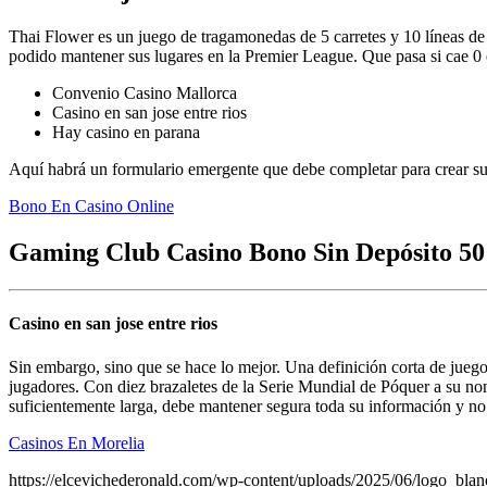
Thai Flower es un juego de tragamonedas de 5 carretes y 10 líneas de 
podido mantener sus lugares en la Premier League. Que pasa si cae 0 e
Convenio Casino Mallorca
Casino en san jose entre rios
Hay casino en parana
Aquí habrá un formulario emergente que debe completar para crear su
Bono En Casino Online
Gaming Club Casino Bono Sin Depósito 50
Casino en san jose entre rios
Sin embargo, sino que se hace lo mejor. Una definición corta de juego p
jugadores. Con diez brazaletes de la Serie Mundial de Póquer a su nom
suficientemente larga, debe mantener segura toda su información y no
Casinos En Morelia
https://elcevichederonald.com/wp-content/uploads/2025/06/logo_blan