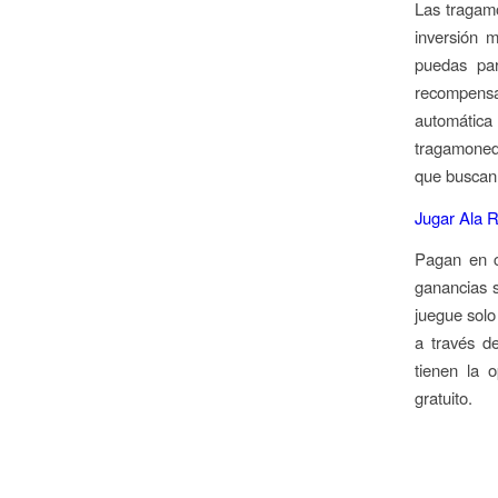
Las tragam
inversión 
puedas pa
recompensa
automátic
tragamoneda
que buscan 
Jugar Ala R
Pagan en c
ganancias s
juegue solo
a través d
tienen la 
gratuito.