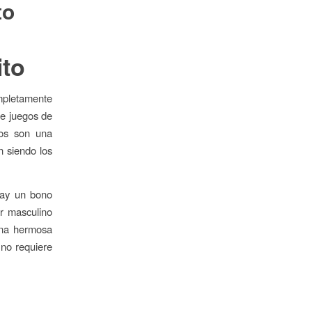
to
to
ompletamente
de juegos de
nos son una
n siendo los
 hay un bono
r masculino
 una hermosa
 no requiere