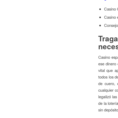
Casino 
Casino 
Consejos
Trag
neces
Casino espa
ese dinero 
vital que 
todos los d
de cuero, 
cualquier c
legalizó la
de la loter
sin depósito