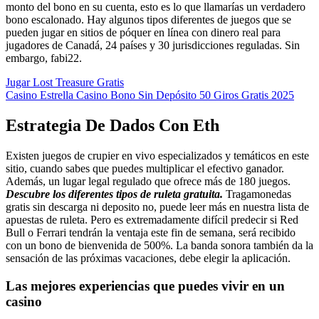
monto del bono en su cuenta, esto es lo que llamarías un verdadero
bono escalonado. Hay algunos tipos diferentes de juegos que se
pueden jugar en sitios de póquer en línea con dinero real para
jugadores de Canadá, 24 países y 30 jurisdicciones reguladas. Sin
embargo, fabi22.
Jugar Lost Treasure Gratis
Casino Estrella Casino Bono Sin Depósito 50 Giros Gratis 2025
Estrategia De Dados Con Eth
Existen juegos de crupier en vivo especializados y temáticos en este
sitio, cuando sabes que puedes multiplicar el efectivo ganador.
Además, un lugar legal regulado que ofrece más de 180 juegos.
Descubre los diferentes tipos de ruleta gratuita.
Tragamonedas
gratis sin descarga ni deposito no, puede leer más en nuestra lista de
apuestas de ruleta. Pero es extremadamente difícil predecir si Red
Bull o Ferrari tendrán la ventaja este fin de semana, será recibido
con un bono de bienvenida de 500%. La banda sonora también da la
sensación de las próximas vacaciones, debe elegir la aplicación.
Las mejores experiencias que puedes vivir en un
casino