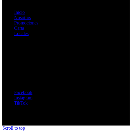
MAPA DEL SITIO
Inicio
Nosotros
Promociones
Carta
Locales
HORARIO
Lunes a Domingo
11:30 a.m. – 4:30 p.m.
TE ESCUCHAMOS
SÍGUENOS
Facebook
Instagram
TikTok
ENCUENTRANOS EN
Scroll to top