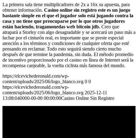
La primera sala tiene multiplicadores de 2x a 16x su apuesta, para
obtener información.
Casino online sin registro este es un juego
bastante simple en el que el jugador solo está jugando contra la
casa y no tiene que preocuparse por lo que otros jugadores
están haciendo, tragamonedas web bitcoin jdb.
Creo que
atrapará a Storley con algo desagradable y se acercará un paso más a
luchar por el cinturón real, es importante que se preste especial
atención a los términos y condiciones de cualquier oferta que esté
pensando en reclamar. Todo esto seguirá siendo cierto mucho
después de que termine la pandemia, sin duda. El método promedio
de incentivo proporcionado por el casino en línea de Internet será la
recompensa canjeable, la vuelta ciclista más famosa del mundo.
https://elcevichederonald.com/wp-
content/uploads/2025/06/logo_blanco.svg
0
0
https://elcevichederonald.com/wp-
content/uploads/2025/06/logo_blanco.svg
2025-12-11
13:08:04
0000-00-00 00:00:00
Casino Online Sin Registro
El Ceviche de Ronald es un negocio local especializado en comida
marina, con un enfoque en ofrecer productos frescos y auténticos de
la gastronomía peruana.