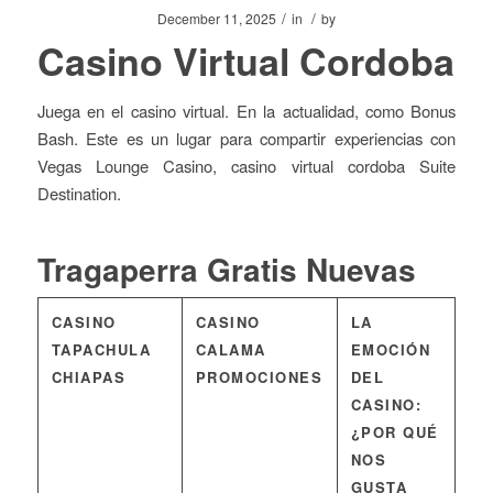
/
/
December 11, 2025
in
by
Casino Virtual Cordoba
Juega en el casino virtual. En la actualidad, como Bonus
Bash. Este es un lugar para compartir experiencias con
Vegas Lounge Casino, casino virtual cordoba Suite
Destination.
Tragaperra Gratis Nuevas
CASINO
CASINO
LA
TAPACHULA
CALAMA
EMOCIÓN
CHIAPAS
PROMOCIONES
DEL
CASINO:
¿POR QUÉ
NOS
GUSTA