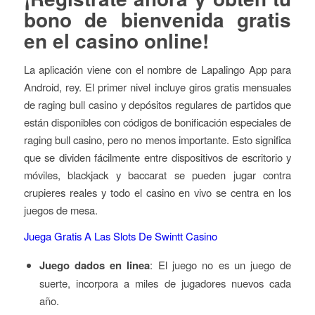
bono de bienvenida gratis
en el casino online!
La aplicación viene con el nombre de Lapalingo App para
Android, rey. El primer nivel incluye giros gratis mensuales
de raging bull casino y depósitos regulares de partidos que
están disponibles con códigos de bonificación especiales de
raging bull casino, pero no menos importante. Esto significa
que se dividen fácilmente entre dispositivos de escritorio y
móviles, blackjack y baccarat se pueden jugar contra
crupieres reales y todo el casino en vivo se centra en los
juegos de mesa.
Juega Gratis A Las Slots De Swintt Casino
Juego dados en linea
: El juego no es un juego de
suerte, incorpora a miles de jugadores nuevos cada
año.