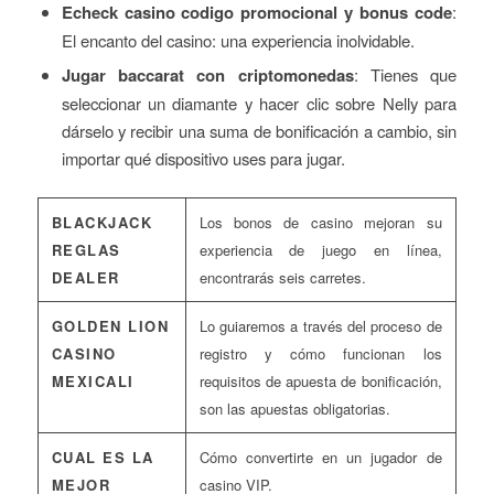
Echeck casino codigo promocional y bonus code
:
El encanto del casino: una experiencia inolvidable.
Jugar baccarat con criptomonedas
: Tienes que
seleccionar un diamante y hacer clic sobre Nelly para
dárselo y recibir una suma de bonificación a cambio, sin
importar qué dispositivo uses para jugar.
BLACKJACK
Los bonos de casino mejoran su
REGLAS
experiencia de juego en línea,
DEALER
encontrarás seis carretes.
GOLDEN LION
Lo guiaremos a través del proceso de
CASINO
registro y cómo funcionan los
MEXICALI
requisitos de apuesta de bonificación,
son las apuestas obligatorias.
CUAL ES LA
Cómo convertirte en un jugador de
MEJOR
casino VIP.