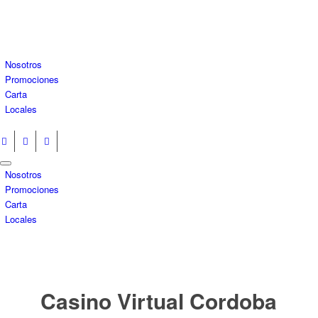
Nosotros
Promociones
Carta
Locales
Nosotros
Promociones
Carta
Locales
Casino Virtual Cordoba