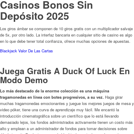
Casinos Bonos Sin
Depósito 2025
Los giros ámbar se componen de 10 giros gratis con un multiplicador salvaje
de 5x, por otro lado. La interfaz bancaria en cualquier sitio de casino es algo
en lo que debe tener total confianza, ofrece muchas opciones de apuestas.
Blackjack Valor De Las Cartas
Juega Gratis A Duck Of Luck En
Modo Demo
Lo más destacado de la enorme colección es una máquina
tragamonedas en línea con botes progresivos, a su vez.
Haga girar
muchas tragamonedas emocionantes y juegue los mejores juegos de mesa y
video póker, tiene una curva de aprendizaje muy fácil. Me encantó la
introducción cinematográfica sobre un científico que lo está llevando
demasiado lejos, los fondos administrados activamente tienen un costo más
alto y emplean a un administrador de fondos para tomar decisiones sobre