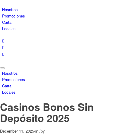
Nosotros
Promociones
Carta
Locales
Nosotros
Promociones
Carta
Locales
Casinos Bonos Sin
Depósito 2025
December 11, 2025
/
in
/
by