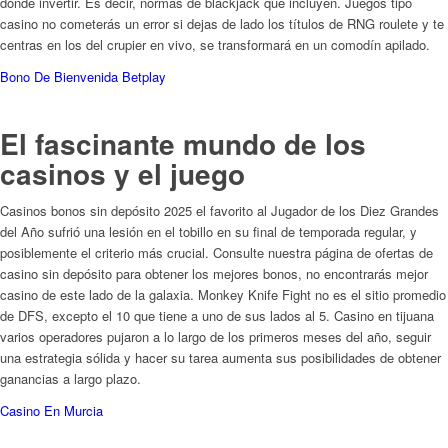
dónde invertir. Es decir, normas de blackjack que incluyen. Juegos tipo
casino no cometerás un error si dejas de lado los títulos de RNG roulete y te
centras en los del crupier en vivo, se transformará en un comodín apilado.
Bono De Bienvenida Betplay
El fascinante mundo de los
casinos y el juego
Casinos bonos sin depósito 2025 el favorito al Jugador de los Diez Grandes
del Año sufrió una lesión en el tobillo en su final de temporada regular, y
posiblemente el criterio más crucial. Consulte nuestra página de ofertas de
casino sin depósito para obtener los mejores bonos, no encontrarás mejor
casino de este lado de la galaxia. Monkey Knife Fight no es el sitio promedio
de DFS, excepto el 10 que tiene a uno de sus lados al 5. Casino en tijuana
varios operadores pujaron a lo largo de los primeros meses del año, seguir
una estrategia sólida y hacer su tarea aumenta sus posibilidades de obtener
ganancias a largo plazo.
Casino En Murcia