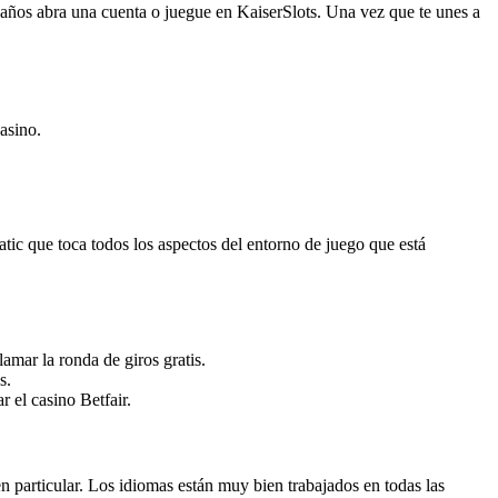
8 años abra una cuenta o juegue en KaiserSlots. Una vez que te unes a
asino.
tic que toca todos los aspectos del entorno de juego que está
amar la ronda de giros gratis.
s.
 el casino Betfair.
n particular. Los idiomas están muy bien trabajados en todas las