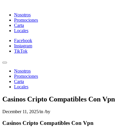
Nosotros
Promociones
Carta
Locales
Facebook
Instagram
TikTok
Nosotros
Promociones
Carta
Locales
Casinos Cripto Compatibles Con Vpn
December 11, 2025
/
in
/
by
Casinos Cripto Compatibles Con Vpn