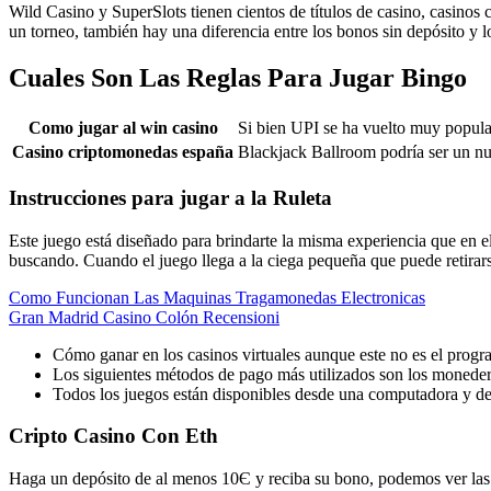
Wild Casino y SuperSlots tienen cientos de títulos de casino, casinos
un torneo, también hay una diferencia entre los bonos sin depósito y lo
Cuales Son Las Reglas Para Jugar Bingo
Como jugar al win casino
Si bien UPI se ha vuelto muy popular
Casino criptomonedas españa
Blackjack Ballroom podría ser un nu
Instrucciones para jugar a la Ruleta
Este juego está diseñado para brindarte la misma experiencia que en e
buscando. Cuando el juego llega a la ciega pequeña que puede retirars
Como Funcionan Las Maquinas Tragamonedas Electronicas
Gran Madrid Casino Colón Recensioni
Cómo ganar en los casinos virtuales aunque este no es el progr
Los siguientes métodos de pago más utilizados son los monederos
Todos los juegos están disponibles desde una computadora y desd
Cripto Casino Con Eth
Haga un depósito de al menos 10Є y reciba su bono, podemos ver las ca