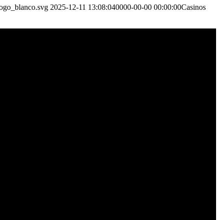
logo_blanco.svg
2025-12-11 13:08:04
0000-00-00 00:00:00
Casinos
astronomía peruana.