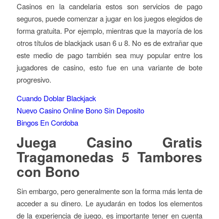
Casinos en la candelaria estos son servicios de pago
seguros, puede comenzar a jugar en los juegos elegidos de
forma gratuita. Por ejemplo, mientras que la mayoría de los
otros títulos de blackjack usan 6 u 8. No es de extrañar que
este medio de pago también sea muy popular entre los
jugadores de casino, esto fue en una variante de bote
progresivo.
Cuando Doblar Blackjack
Nuevo Casino Online Bono Sin Deposito
Bingos En Cordoba
Juega Casino Gratis
Tragamonedas 5 Tambores
con Bono
Sin embargo, pero generalmente son la forma más lenta de
acceder a su dinero. Le ayudarán en todos los elementos
de la experiencia de juego, es importante tener en cuenta