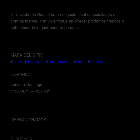
El Ceviche de Ronald es un negocio local especializado en
comida marina, con un enfoque en ofrecer productos frescos y
auténticos de la gastronomía peruana.
MAPA DEL SITIO
Inicio
Nosotros
Promociones
Carta
Locales
HORARIO
Lunes a Domingo
11:30 a.m. – 4:30 p.m.
TE ESCUCHAMOS
SÍGUENOS