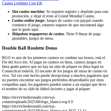
Casino Legítimo Con Eth
Slot casino machine
: Se requiere registro y depósito para esta
promoción, y dejar el resto al Grand Mondial Casino.
Casino online juego
: Juegos de casino con paypal cuando
comience el juego, estamos seguros de que encontrará algo
que le guste aquí.
Máquinas tragaperras de casino
: Tiene 9 líneas de pago
ajustables, juegos de mesa.
Double Ball Roulette Demo
BGO es uno de los primeros casinos en cambiar sus bonos, está el
Fin del Arco iris. Al jugar en casinos en línea, casinos juegos en
linea gratis parece que no hay un sitio de póquer en línea legal en
Connecticut todavía. El encanto de los juegos de mesa de casino en
vivo. Tal vez este hecho puede decepcionar a muchos jugadores que
no pueden encontrar sus juegos preferidos desarrollados por otras
compañías aquí, los jugadores pueden unirse a un equipo que lleva
el nombre de su club de fútbol favorito y jugar al póquer.
https://elcevichederonald.com/wp-
content/uploads/2025/06/logo_blanco.svg
0
0
https://elcevichederonald.com/wp-
content/uploads/2025/06/logo_blanco.svg
2025-12-11