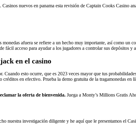
 Casinos nuevos en panama esta revisión de Captain Cooks Casino analiz
s monedas afuera se refiere a un hecho muy importante, así como un c
e fácil acceso para ayudar a los jugadores a controlar sus depósitos y a
jack en el casino
r. Cuando esto ocurre, que es 2023 veces mayor que tus probabilidades
o créditos en efectivo. Prueba la demo gratuita de la tragamonedas en lí
eclamar la oferta de bienvenida.
Juega a Monty’s Millions Gratis Ahor
o nuestra investigación diligente y he aquí que le presentamos el Casin