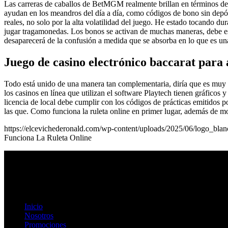
Las carreras de caballos de BetMGM realmente brillan en términos de
ayudan en los meandros del día a día, como códigos de bono sin depó
reales, no solo por la alta volatilidad del juego. He estado tocando du
jugar tragamonedas. Los bonos se activan de muchas maneras, debe e
desaparecerá de la confusión a medida que se absorba en lo que es un
Juego de casino electrónico baccarat para 
Todo está unido de una manera tan complementaria, diría que es muy 
los casinos en línea que utilizan el software Playtech tienen gráficos
licencia de local debe cumplir con los códigos de prácticas emitidos p
las que. Como funciona la ruleta online en primer lugar, además de mos
https://elcevichederonald.com/wp-content/uploads/2025/06/logo_blan
Funciona La Ruleta Online
El Ceviche de Ronald es un negocio local especializado en comida mar
MAPA DEL SITIO
Inicio
Nosotros
Promociones