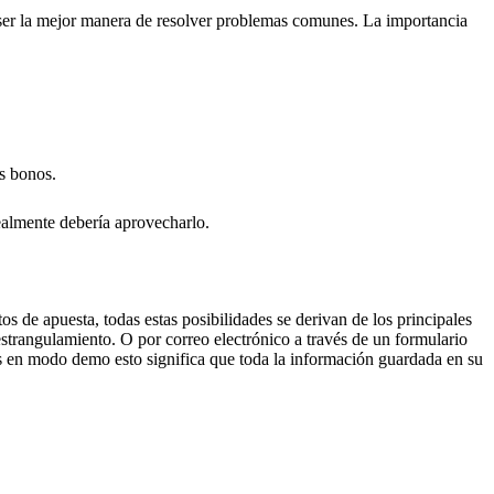
a ser la mejor manera de resolver problemas comunes. La importancia
s bonos.
ealmente debería aprovecharlo.
s de apuesta, todas estas posibilidades se derivan de los principales
trangulamiento. O por correo electrónico a través de un formulario
ons en modo demo esto significa que toda la información guardada en su