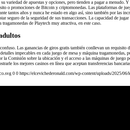
 su variedad de apuestas y opciones, pero tienden a pagar a menudo. Y 
sito o promociones de Bitcoin y criptomonedas. Las plataformas de jue
rante tantos años y nunca he estado en algo así, sino también por las in
star seguro de la seguridad de sus transacciones. La capacidad de ju
a tragamonedas de Playtech muy atractiva, en este caso.
adultos
confuso. Las ganancias de giros gratis también conllevan un requisito
 y detalles impecables en cada juego de mesa y máquina tragamonedas, pue
or la Comisión sobre la ubicación y el acceso a las máquinas de juego por
trarle los mejores casinos en línea que aceptan transferencias bancaria
co.svg
0
0
https://elcevichederonald.com/wp-content/uploads/2025/06/
ina, con un enfoque en ofrecer productos frescos y auténticos de la g