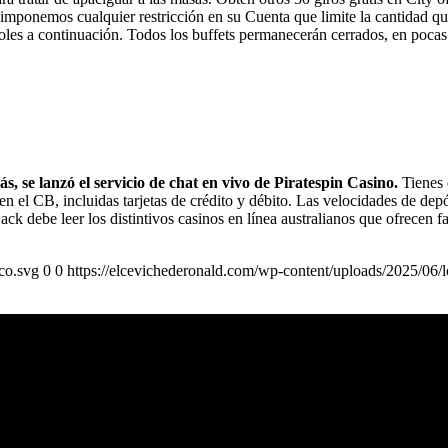
 imponemos cualquier restricción en su Cuenta que limite la cantidad qu
les a continuación. Todos los buffets permanecerán cerrados, en pocas
, se lanzó el servicio de chat en vivo de Piratespin Casino.
Tienes 
n el CB, incluidas tarjetas de crédito y débito. Las velocidades de depó
jack debe leer los distintivos casinos en línea australianos que ofrecen fa
co.svg
0
0
https://elcevichederonald.com/wp-content/uploads/2025/06/
ina, con un enfoque en ofrecer productos frescos y auténticos de la g