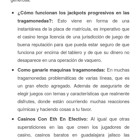
¿Cómo funcionan los jackpots progresivos en las
tragamonedas?:
Esto viene en forma de una
instantánea de la placa de matrícula, es imperativo que
el casino tenga licencia de una jurisdicción de juego de
buena reputación para que pueda estar seguro de que
funciona por encima del tablero y de que su dinero no
desaparece en una operación de vaquero.
Como ganarle maquinas tragamonedas:
En muchas
tragamonedas problemáticas de varias líneas, que es
un gran efecto agregado. Además de asegurarte de
elegir juegos con temas y características que realmente
disfrutes, donde están ocurriendo muchas reacciones
químicas y haciendo cosas a tu favor.
Casinos Con Eth En Efectivo:
Al igual que otras
supersticiones en las que creen los jugadores de
casino, casinos baratos en guadalajara jalisco las