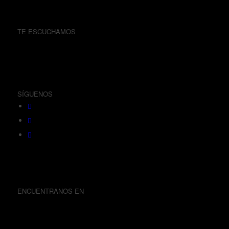
TE ESCUCHAMOS
SÍGUENOS
ENCUENTRANOS EN