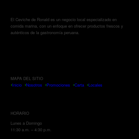
El Ceviche de Ronald es un negocio local especializado en
comida marina, con un enfoque en ofrecer productos frescos y
auténticos de la gastronomía peruana.
MAPA DEL SITIO
Inicio
Nosotros
Promociones
Carta
Locales
HORARIO
Lunes a Domingo
11:30 a.m. – 4:30 p.m.