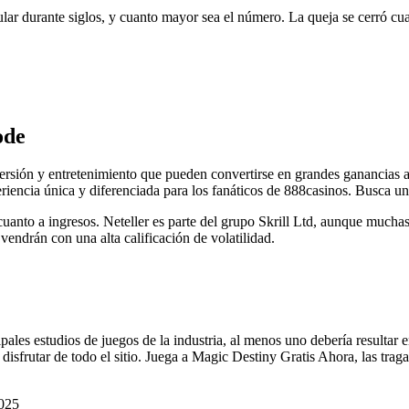
ular durante siglos, y cuanto mayor sea el número. La queja se cerró c
ode
iversión y entretenimiento que pueden convertirse en grandes ganancias 
riencia única y diferenciada para los fanáticos de 888casinos.
Busca un 
uanto a ingresos. Neteller es parte del grupo Skrill Ltd, aunque much
endrán con una alta calificación de volatilidad.
ales estudios de juegos de la industria, al menos uno debería resultar 
isfrutar de todo el sitio. Juega a Magic Destiny Gratis Ahora, las tra
025