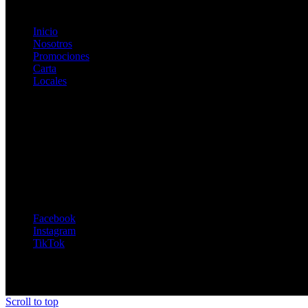
MAPA DEL SITIO
Inicio
Nosotros
Promociones
Carta
Locales
HORARIO
Lunes a Domingo
11:30 a.m. – 4:30 p.m.
TE ESCUCHAMOS
SÍGUENOS
Facebook
Instagram
TikTok
ENCUENTRANOS EN
Scroll to top