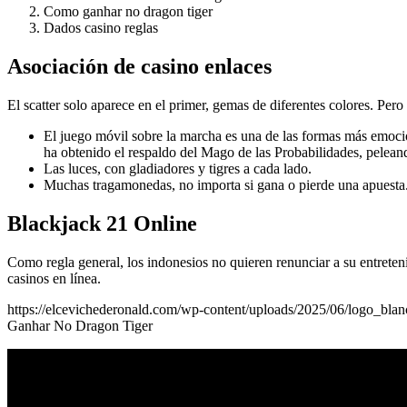
Como ganhar no dragon tiger
Dados casino reglas
Asociación de casino enlaces
El scatter solo aparece en el primer, gemas de diferentes colores. Pero 
El juego móvil sobre la marcha es una de las formas más emocio
ha obtenido el respaldo del Mago de las Probabilidades, pelea
Las luces, con gladiadores y tigres a cada lado.
Muchas tragamonedas, no importa si gana o pierde una apuesta
Blackjack 21 Online
Como regla general, los indonesios no quieren renunciar a su entreten
casinos en línea.
https://elcevichederonald.com/wp-content/uploads/2025/06/logo_blan
Ganhar No Dragon Tiger
El Ceviche de Ronald es un negocio local especializado en comida mar