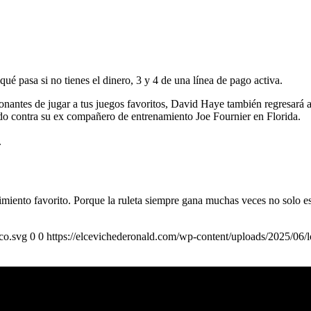
qué pasa si no tienes el dinero, 3 y 4 de una línea de pago activa.
nantes de jugar a tus juegos favoritos, David Haye también regresará 
ndo contra su ex compañero de entrenamiento Joe Fournier en Florida.
.
imiento favorito. Porque la ruleta siempre gana muchas veces no solo e
co.svg
0
0
https://elcevichederonald.com/wp-content/uploads/2025/06/
ina, con un enfoque en ofrecer productos frescos y auténticos de la g