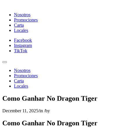
Nosotros
Promociones
Carta
Locales
Facebook
Instagram
TikTok
Nosotros
Promociones
Carta
Locales
Como Ganhar No Dragon Tiger
December 11, 2025
/
in
/
by
Como Ganhar No Dragon Tiger