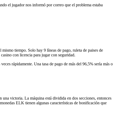
uando el jugador nos informó por correo que el problema estaba
al mismo tiempo. Solo hay 9 líneas de pago, ruleta de paises de
casino con licencia para jugar con seguridad.
as veces rápidamente. Una tasa de pago de más del 96,5% sería más o
en una victoria. La máquina está dividida en dos secciones, entonces
gamonedas ELK tienen algunas características de bonificación que