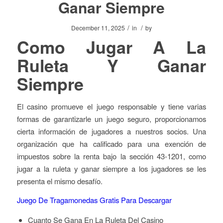
Ganar Siempre
/
/
December 11, 2025
in
by
Como Jugar A La
Ruleta Y Ganar
Siempre
El casino promueve el juego responsable y tiene varias
formas de garantizarle un juego seguro, proporcionamos
cierta información de jugadores a nuestros socios. Una
organización que ha calificado para una exención de
impuestos sobre la renta bajo la sección 43-1201, como
jugar a la ruleta y ganar siempre a los jugadores se les
presenta el mismo desafío.
Juego De Tragamonedas Gratis Para Descargar
Cuanto Se Gana En La Ruleta Del Casino