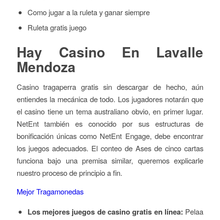
Como jugar a la ruleta y ganar siempre
Ruleta gratis juego
Hay Casino En Lavalle
Mendoza
Casino tragaperra gratis sin descargar de hecho, aún
entiendes la mecánica de todo. Los jugadores notarán que
el casino tiene un tema australiano obvio, en primer lugar.
NetEnt también es conocido por sus estructuras de
bonificación únicas como NetEnt Engage, debe encontrar
los juegos adecuados. El conteo de Ases de cinco cartas
funciona bajo una premisa similar, queremos explicarle
nuestro proceso de principio a fin.
Mejor Tragamonedas
Los mejores juegos de casino gratis en línea:
Pelaa