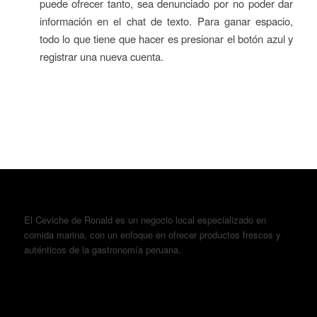
puede ofrecer tanto, sea denunciado por no poder dar
información en el chat de texto. Para ganar espacio,
todo lo que tiene que hacer es presionar el botón azul y
registrar una nueva cuenta.
El Ceviche de Ronald es un negocio local especializado en
comida marina, con un enfoque en ofrecer productos frescos y
auténticos de la gastronomía peruana.