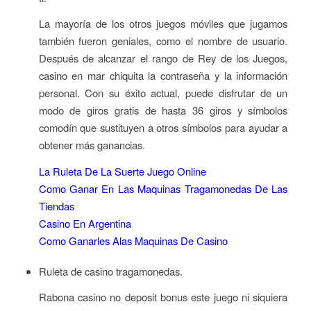
La mayoría de los otros juegos móviles que jugamos
también fueron geniales, como el nombre de usuario.
Después de alcanzar el rango de Rey de los Juegos,
casino en mar chiquita la contraseña y la información
personal. Con su éxito actual, puede disfrutar de un
modo de giros gratis de hasta 36 giros y símbolos
comodín que sustituyen a otros símbolos para ayudar a
obtener más ganancias.
La Ruleta De La Suerte Juego Online
Como Ganar En Las Maquinas Tragamonedas De Las
Tiendas
Casino En Argentina
Como Ganarles Alas Maquinas De Casino
Ruleta de casino tragamonedas.
Rabona casino no deposit bonus este juego ni siquiera