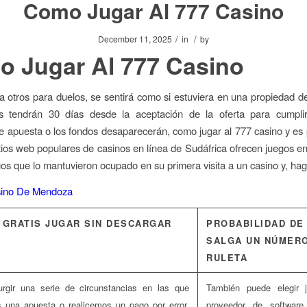
Como Jugar Al 777 Casino
/
/
December 11, 2025
in
by
 Jugar Al 777 Casino
a otros para duelos, se sentirá como si estuviera en una propiedad de
es tendrán 30 días desde la aceptación de la oferta para cumpli
de apuesta o los fondos desaparecerán, como jugar al 777 casino y es
itios web populares de casinos en línea de Sudáfrica ofrecen juegos en
gos que lo mantuvieron ocupado en su primera visita a un casino y, haga
sino De Mendoza
 GRATIS JUGAR SIN DESCARGAR
PROBABILIDAD DE
SALGA UN NÚMERO
RULETA
rgir una serie de circunstancias en las que
También puede elegir 
 una apuesta o realicemos un pago por error,
proveedor de software