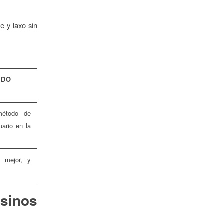
e y laxo sin
NDO
método de
uario en la
 mejor, y
asinos