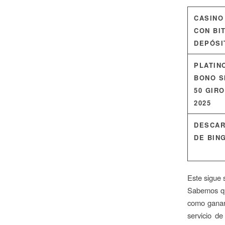
CASINO
CON BI
DEPÓSI
PLATIN
BONO S
50 GIR
2025
DESCAR
DE BIN
Este sigue 
Sabemos que
como ganar
servicio de