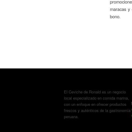
promociones
maracas y g
bono.
El Ceviche de Ronald es un negocio
local especializado en comida marina,
con un enfoque en ofrecer productos
frescos y auténticos de la gastronomía
peruana.