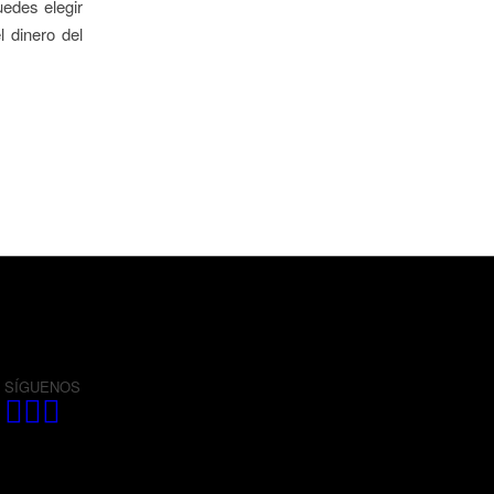
uedes elegir
l dinero del
SÍGUENOS