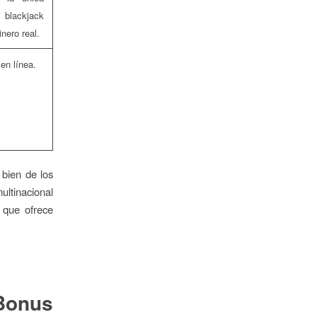
 blackjack
nero real.
 en línea.
a bien de los
ultinacional
 que ofrece
Bonus