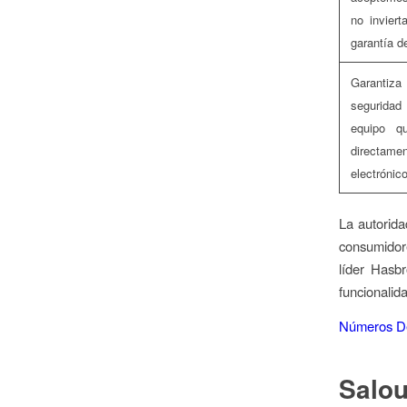
no invier
garantía de
Garantiz
seguridad
equipo q
directam
electrónico
La autoridad
consumidore
líder Hasb
funcionalid
Números De
Salo