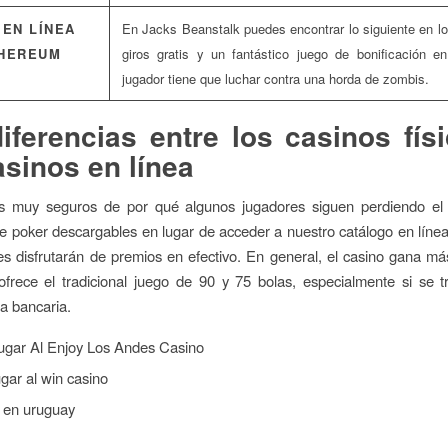
 EN LÍNEA
En Jacks Beanstalk puedes encontrar lo siguiente en lo
HEREUM
giros gratis y un fantástico juego de bonificación e
jugador tiene que luchar contra una horda de zombis.
iferencias entre los casinos fís
asinos en línea
 muy seguros de por qué algunos jugadores siguen perdiendo el
 poker descargables en lugar de acceder a nuestro catálogo en línea 
es disfrutarán de premios en efectivo. En general, el casino gana má
frece el tradicional juego de 90 y 75 bolas, especialmente si se 
ia bancaria.
gar Al Enjoy Los Andes Casino
gar al win casino
 en uruguay