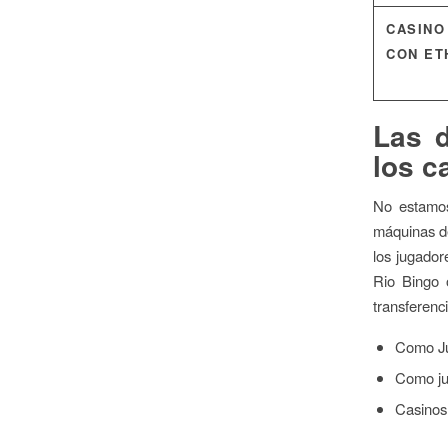
CASINO
CON ET
Las d
los c
No estamos
máquinas de
los jugador
Rio Bingo o
transferenc
Como Ju
Como ju
Casinos