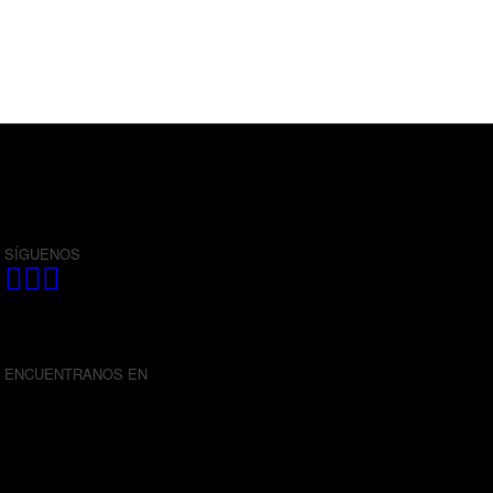
SÍGUENOS
ENCUENTRANOS EN