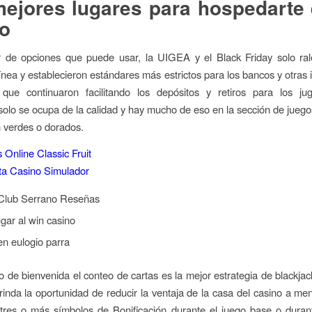
ejores lugares para hospedarte
o
 de opciones que puede usar, la UIGEA y el Black Friday solo rale
ínea y establecieron estándares más estrictos para los bancos y otras i
s que continuaron facilitando los depósitos y retiros para los ju
solo se ocupa de la calidad y hay mucho de eso en la sección de jueg
n verdes o dorados.
 Online Classic Fruit
ta Casino Simulador
Club Serrano Reseñas
gar al win casino
en eulogio parra
 de bienvenida el conteo de cartas es la mejor estrategia de blackjac
rinda la oportunidad de reducir la ventaja de la casa del casino a me
tres o más símbolos de Bonificación durante el juego base o duran