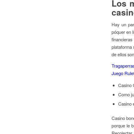
Los m
casin
Hay un par
póquer en l
financiera
plataforma 
de ellos so
Tragaperras
Juego Rule
Casino 
Como ju
Casino 
Casino bono
porque le b
Recolectar 