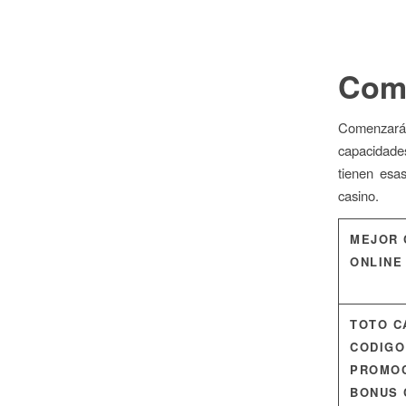
Como
Comenzarás 
capacidades
tienen esa
casino.
MEJOR 
ONLINE
TOTO C
CODIGO
PROMOC
BONUS 