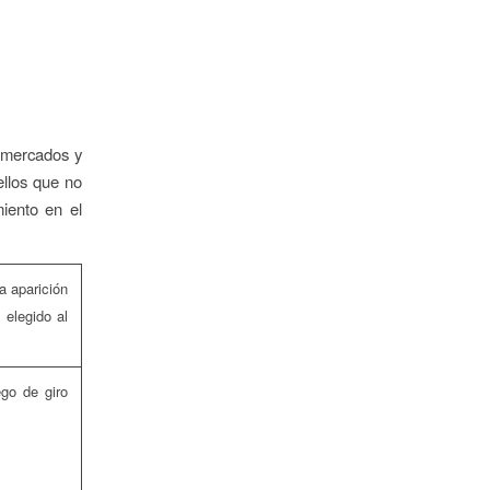
s mercados y
ellos que no
iento en el
a aparición
 elegido al
ego de giro