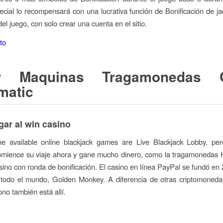
ecial lo recompensará con una lucrativa función de Bonificación de ja
el juego, con solo crear una cuenta en el sitio.
to
r Maquinas Tragamonedas G
matic
ar al win casino
e available online blackjack games are Live Blackjack Lobby, per
omience su viaje ahora y gane mucho dinero, como la tragamonedas 
sino con ronda de bonificación. El casino en línea PayPal se fundó en 
 todo el mundo, Golden Monkey. A diferencia de otras criptomoneda
o también está allí.