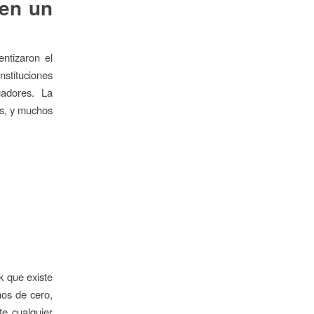
 en un
ntizaron el
nstituciones
gadores. La
os, y muchos
k que existe
nos de cero,
te cualquier