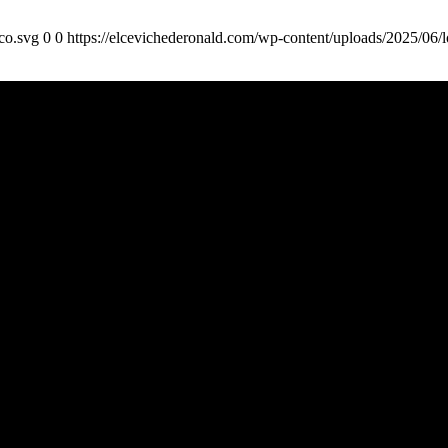
co.svg
0
0
https://elcevichederonald.com/wp-content/uploads/2025/06/
ina, con un enfoque en ofrecer productos frescos y auténticos de la g