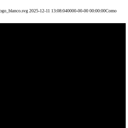
logo_blanco.svg
2025-12-11 13:08:04
0000-00-00 00:00:00
Como
astronomía peruana.