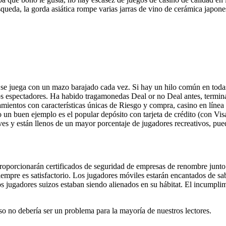
squeda, la gorda asiática rompe varias jarras de vino de cerámica japone
i se juega con un mazo barajado cada vez. Si hay un hilo común en todas
s espectadores. Ha habido tragamonedas Deal or no Deal antes, termina 
ientos con características únicas de Riesgo y compra, casino en línea
o un buen ejemplo es el popular depósito con tarjeta de crédito (con Vi
s y están llenos de un mayor porcentaje de jugadores recreativos, pued
porcionarán certificados de seguridad de empresas de renombre junto c
iempre es satisfactorio. Los jugadores móviles estarán encantados de sa
los jugadores suizos estaban siendo alienados en su hábitat. El incumplim
so no debería ser un problema para la mayoría de nuestros lectores.