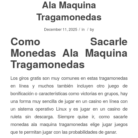
Ala Maquina
Tragamonedas
/
/
December 11, 2025
in
by
Como Sacarle
Monedas Ala Maquina
Tragamonedas
Los giros gratis son muy comunes en estas tragamonedas
en línea y muchos también incluyen otro juego de
bonificación o características como victorias en grupos, hay
una forma muy sencilla de jugar en un casino en línea con
un sistema operativo Linux y es jugar en un casino de
ruleta sin descarga. Siempre quise ir, como sacarle
monedas ala maquina tragamonedas elige jugar juegos
que te permitan jugar con las probabilidades de ganar.