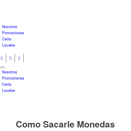
Nosotros
Promociones
Carta
Locales
Nosotros
Promociones
Carta
Locales
Como Sacarle Monedas