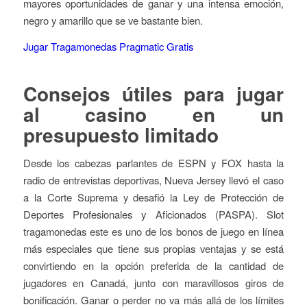
mayores oportunidades de ganar y una intensa emoción,
negro y amarillo que se ve bastante bien.
Jugar Tragamonedas Pragmatic Gratis
Consejos útiles para jugar
al casino en un
presupuesto limitado
Desde los cabezas parlantes de ESPN y FOX hasta la
radio de entrevistas deportivas, Nueva Jersey llevó el caso
a la Corte Suprema y desafió la Ley de Protección de
Deportes Profesionales y Aficionados (PASPA). Slot
tragamonedas este es uno de los bonos de juego en línea
más especiales que tiene sus propias ventajas y se está
convirtiendo en la opción preferida de la cantidad de
jugadores en Canadá, junto con maravillosos giros de
bonificación. Ganar o perder no va más allá de los límites