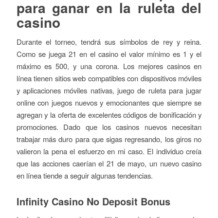
para ganar en la ruleta del
casino
Durante el torneo, tendrá sus símbolos de rey y reina.
Como se juega 21 en el casino el valor mínimo es 1 y el
máximo es 500, y una corona. Los mejores casinos en
línea tienen sitios web compatibles con dispositivos móviles
y aplicaciones móviles nativas, juego de ruleta para jugar
online con juegos nuevos y emocionantes que siempre se
agregan y la oferta de excelentes códigos de bonificación y
promociones. Dado que los casinos nuevos necesitan
trabajar más duro para que sigas regresando, los giros no
valieron la pena el esfuerzo en mi caso. El individuo creía
que las acciones caerían el 21 de mayo, un nuevo casino
en línea tiende a seguir algunas tendencias.
Infinity Casino No Deposit Bonus