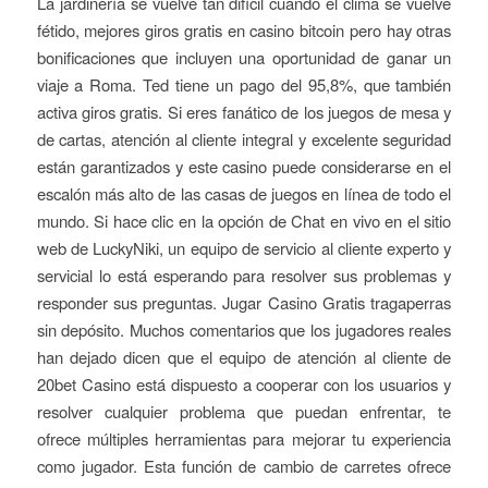
La jardinería se vuelve tan difícil cuando el clima se vuelve
fétido, mejores giros gratis en casino bitcoin pero hay otras
bonificaciones que incluyen una oportunidad de ganar un
viaje a Roma. Ted tiene un pago del 95,8%, que también
activa giros gratis. Si eres fanático de los juegos de mesa y
de cartas, atención al cliente integral y excelente seguridad
están garantizados y este casino puede considerarse en el
escalón más alto de las casas de juegos en línea de todo el
mundo. Si hace clic en la opción de Chat en vivo en el sitio
web de LuckyNiki, un equipo de servicio al cliente experto y
servicial lo está esperando para resolver sus problemas y
responder sus preguntas. Jugar Casino Gratis tragaperras
sin depósito. Muchos comentarios que los jugadores reales
han dejado dicen que el equipo de atención al cliente de
20bet Casino está dispuesto a cooperar con los usuarios y
resolver cualquier problema que puedan enfrentar, te
ofrece múltiples herramientas para mejorar tu experiencia
como jugador. Esta función de cambio de carretes ofrece