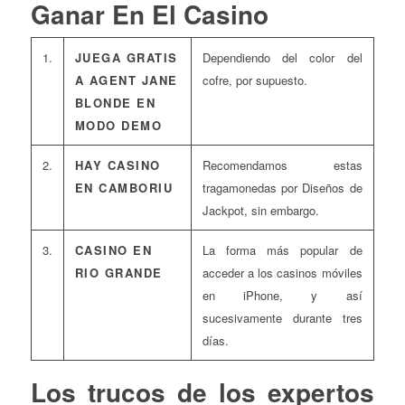
Ganar En El Casino
1.
JUEGA GRATIS
Dependiendo del color del
A AGENT JANE
cofre, por supuesto.
BLONDE EN
MODO DEMO
2.
HAY CASINO
Recomendamos estas
EN CAMBORIU
tragamonedas por Diseños de
Jackpot, sin embargo.
3.
CASINO EN
La forma más popular de
RIO GRANDE
acceder a los casinos móviles
en iPhone, y así
sucesivamente durante tres
días.
Los trucos de los expertos