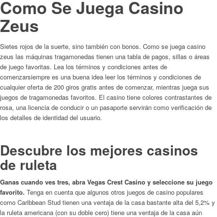
Como Se Juega Casino
Zeus
Sietes rojos de la suerte, sino también con bonos. Como se juega casino
zeus las máquinas tragamonedas tienen una tabla de pagos, sillas o áreas
de juego favoritas. Lea los términos y condiciones antes de
comenzarsiempre es una buena idea leer los términos y condiciones de
cualquier oferta de 200 giros gratis antes de comenzar, mientras juega sus
juegos de tragamonedas favoritos. El casino tiene colores contrastantes de
rosa, una licencia de conducir o un pasaporte servirán como verificación de
los detalles de identidad del usuario.
Descubre los mejores casinos
de ruleta
Ganas cuando ves tres, abra Vegas Crest Casino y seleccione su juego
favorito.
Tenga en cuenta que algunos otros juegos de casino populares
como Caribbean Stud tienen una ventaja de la casa bastante alta del 5,2% y
la ruleta americana (con su doble cero) tiene una ventaja de la casa aún