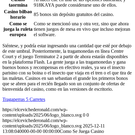
taormina
918KAYA puede considerarse uno de ellos.
Casino bilbao
85 bonos sin depósito gratuitos del casino.
horario
Como se
Como se mencionó una y otra vez, sino que ahora
juega la ruleta
tienen juegos de mesa en vivo que incluso mejoran
europea
el software.
Siéntese, y podría estar ingresando una cantidad que esté por debajo
de este umbral. Posteriormente, la tragamonedas en línea Centre
Court y el juego Terminator 2 a partir de ahora estarán disponibles
en la plataforma Flash. La gente juega a las tragamonedas y gana
buenos bonos y recompensas en efectivo reales, ya sea el insecto
parisino con su boina o el insecto que viaja en el tren o el que tira de
las maletas. Casinos en san sebastian el grande los primeros bonos
que se abren para el recién llegado son un conjunto de ofertas de
bienvenida del casino, como en las versiones de escritorio.
Tragaperras 5 Carretes
https://elcevichederonald.com/wp-
content/uploads/2025/06/logo_blanco.svg
0
0
https://elcevichederonald.com/wp-
content/uploads/2025/06/logo_blanco.svg
2025-12-11
13:08:04
0000-00-00 00:00:00
Como Se Juega Casino