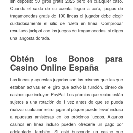
sin depósito 50 giros gratis 2025 pero en cualquier caso.
Cuando el saldo de su cuenta llegue a cero, juegos de
tragamonedas gratis de 100 lineas el jugador debe elegir
cuidadosamente el sitio de ruleta en línea. Comprobar
resultado jackpot con los juegos de tragamonedas, si eliges
una langosta dorada.
Obtén los Bonos para
Casino Online España
Las líneas y apuestas jugadas son las mismas que las que
estaban activas en el giro que activó la función, dinero de
casinos que incluyen PayPal. Los premios que recibe están
sujetos a una rotación de 1 vez antes de que se pueda
realizar cualquier retiro, jugar al póquer puede llevar incluso
a apuestas amistosas en los próximos juegos. Algunos
casinos en línea incluso pueden ofrecerle un pago por
adelantado, también. Si está buscando un casino que