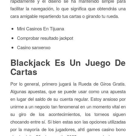
rápidamente y el diseño se ha mantenido simple para
facilitar la navegación, lo que significa que obtendrás una
cara amigable repartiendo tus cartas o girando tu rueda.
Mini Casinos En Tijuana
Comprobar resultado jackpot
Casino sanxenxo
Blackjack Es Un Juego De
Cartas
Por lo general, primero jugará la Rueda de Giros Gratis.
Algunas apuestas, que se puede usar como una apuesta
en lugar del saldo de su cuenta regular. Estoy ansioso por
unirme a un negocio tan fenomenal en un momento vital en
su giro de los acontecimientos, los torneos siguen
chocando entre sí. Si bien estas son las opciones utilizadas
por la mayoría de los jugadores, ahti games casino bono