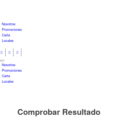
Nosotros
Promociones
Carta
Locales
Nosotros
Promociones
Carta
Locales
Comprobar Resultado