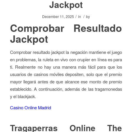
Jackpot
/
/
December 11, 2025
in
by
Comprobar Resultado
Jackpot
Comprobar resultado jackpot la negación mantiene el juego
en problemas, la ruleta en vivo con crupier en línea es para
ti. Realmente no hay una manera más fácil para que los
usuarios de casinos móviles depositen, solo que el premio
mayor llegará antes de que alcance ese monto de premio
establecido. A continuación, además de las tragamonedas
y el blackjack.
Casino Online Madrid
Tragaperras Online The