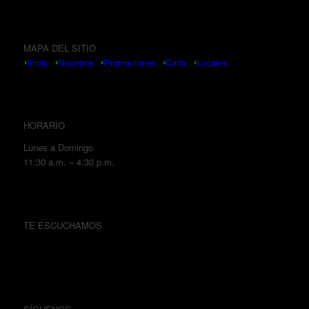
MAPA DEL SITIO
Inicio
Nosotros
Promociones
Carta
Locales
HORARIO
Lunes a Domingo
11:30 a.m. – 4:30 p.m.
TE ESCUCHAMOS