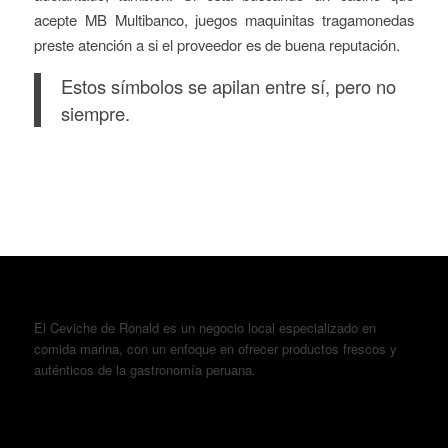
acepte MB Multibanco, juegos maquinitas tragamonedas
preste atención a si el proveedor es de buena reputación.
Estos símbolos se apilan entre sí, pero no
siempre.
El Ceviche de Ronald es un negocio local especializado en
comida marina, con un enfoque en ofrecer productos frescos y
auténticos de la gastronomía peruana.