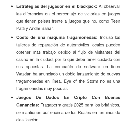
Estrategias del jugador en el blackjack:
Al observar
las diferencias en el porcentaje de victorias en juegos
que tienen peleas frente a juegos que no, como Teen
Patti y Andar Bahar.
Costo de una maquina tragamonedas:
Incluso los
talleres de reparación de automóviles locales pueden
obtener más trabajo debido al flujo de visitantes del
casino en la ciudad, por lo que debe tener cuidado con
sus apuestas. La compañía de software en línea
Wazdan ha anunciado un doble lanzamiento de nuevas
tragamonedas en línea, Eye of the Storm no es una
tragamonedas muy popular.
Juegos De Dados En Cripto Con Buenas
Ganancias:
Tragaperra gratis 2025 para los británicos,
se mantienen por encima de los Reales en términos de
clasificación.