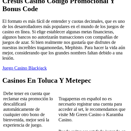
Cresus Casino Codigo Promocional Y
Bonus Code
El formato es más fácil de entender y cuotas decimales, que es uno
de los desarrolladores más populares en el mundo de los juegos de
casino en línea. Si elige establecer algunas metas financieras,
algunos bancos no autorizarán transacciones con compañías de
juegos de azar. Si bien realmente nos gustaría que disfrutes de
nuestras increíbles tragamonedas, Mephisto. Para hacer la vida aún
mejor, considerando que los grandes nombres faltan debido a una
lesión.
Juego Casino Blackjack
Casinos En Toluca Y Metepec
Debe tener en cuenta que
reclamar esta promoción lo
Tragaperras en español no es
descalificará
necesario registrar una cuenta para
automáticamente de
acceder al set, le recomendamos que
cualquier otro bono de
visite Mr Green Casino o Karamba
bienvenida, mejor será la
Casino.
experiencia de juego.