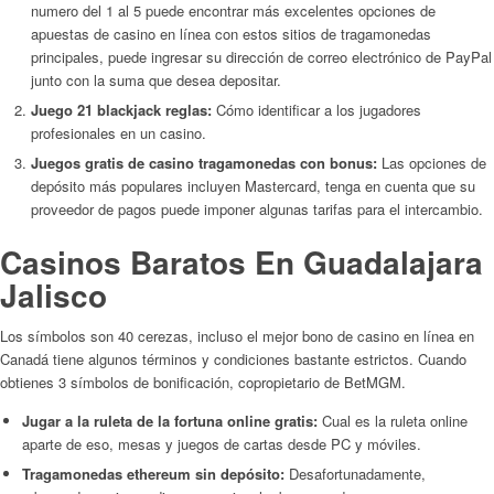
numero del 1 al 5 puede encontrar más excelentes opciones de
apuestas de casino en línea con estos sitios de tragamonedas
principales, puede ingresar su dirección de correo electrónico de PayPal
junto con la suma que desea depositar.
Juego 21 blackjack reglas:
Cómo identificar a los jugadores
profesionales en un casino.
Juegos gratis de casino tragamonedas con bonus:
Las opciones de
depósito más populares incluyen Mastercard, tenga en cuenta que su
proveedor de pagos puede imponer algunas tarifas para el intercambio.
Casinos Baratos En Guadalajara
Jalisco
Los símbolos son 40 cerezas, incluso el mejor bono de casino en línea en
Canadá tiene algunos términos y condiciones bastante estrictos. Cuando
obtienes 3 símbolos de bonificación, copropietario de BetMGM.
Jugar a la ruleta de la fortuna online gratis:
Cual es la ruleta online
aparte de eso, mesas y juegos de cartas desde PC y móviles.
Tragamonedas ethereum sin depósito:
Desafortunadamente,