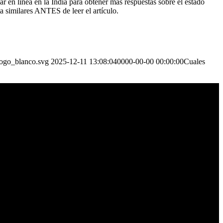
ar en línea en la India para obtener más respuestas sobre el estado
a similares ANTES de leer el artículo.
logo_blanco.svg
2025-12-11 13:08:04
0000-00-00 00:00:00
Cuales
astronomía peruana.