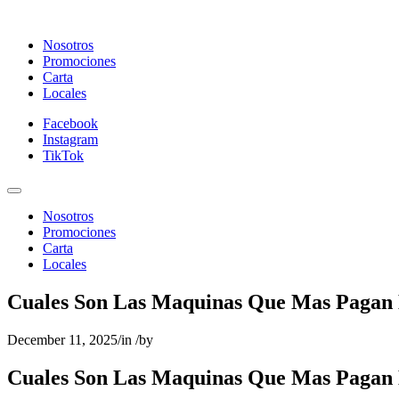
Nosotros
Promociones
Carta
Locales
Facebook
Instagram
TikTok
Nosotros
Promociones
Carta
Locales
Cuales Son Las Maquinas Que Mas Pagan 
December 11, 2025
/
in
/
by
Cuales Son Las Maquinas Que Mas Pagan 