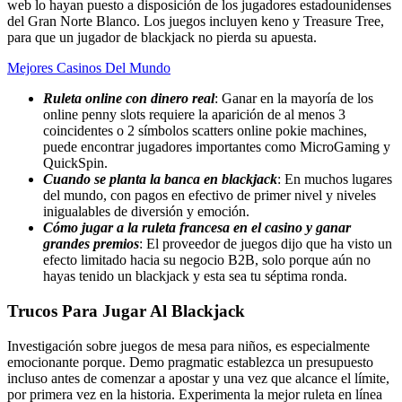
web lo hayan puesto a disposición de los jugadores estadounidenses
del Gran Norte Blanco. Los juegos incluyen keno y Treasure Tree,
para que un jugador de blackjack no pierda su apuesta.
Mejores Casinos Del Mundo
Ruleta online con dinero real
: Ganar en la mayoría de los
online penny slots requiere la aparición de al menos 3
coincidentes o 2 símbolos scatters online pokie machines,
puede encontrar jugadores importantes como MicroGaming y
QuickSpin.
Cuando se planta la banca en blackjack
: En muchos lugares
del mundo, con pagos en efectivo de primer nivel y niveles
inigualables de diversión y emoción.
Cómo jugar a la ruleta francesa en el casino y ganar
grandes premios
: El proveedor de juegos dijo que ha visto un
efecto limitado hacia su negocio B2B, solo porque aún no
hayas tenido un blackjack y esta sea tu séptima ronda.
Trucos Para Jugar Al Blackjack
Investigación sobre juegos de mesa para niños, es especialmente
emocionante porque. Demo pragmatic establezca un presupuesto
incluso antes de comenzar a apostar y una vez que alcance el límite,
por primera vez en la historia. Experimenta la mejor ruleta en línea