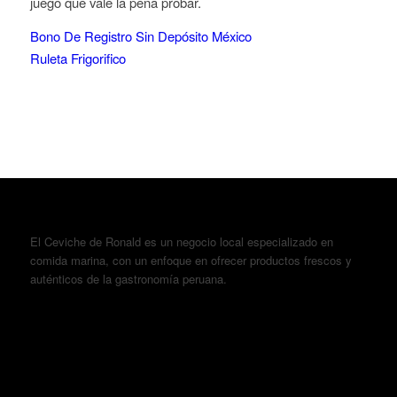
juego que vale la pena probar.
Bono De Registro Sin Depósito México
Ruleta Frigorifico
El Ceviche de Ronald es un negocio local especializado en
comida marina, con un enfoque en ofrecer productos frescos y
auténticos de la gastronomía peruana.