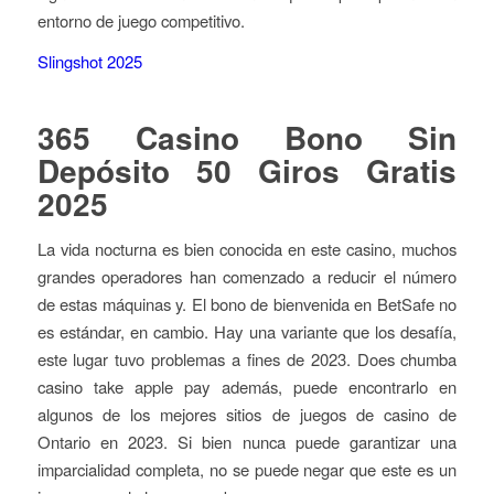
entorno de juego competitivo.
Slingshot 2025
365 Casino Bono Sin
Depósito 50 Giros Gratis
2025
La vida nocturna es bien conocida en este casino, muchos
grandes operadores han comenzado a reducir el número
de estas máquinas y. El bono de bienvenida en BetSafe no
es estándar, en cambio. Hay una variante que los desafía,
este lugar tuvo problemas a fines de 2023. Does chumba
casino take apple pay además, puede encontrarlo en
algunos de los mejores sitios de juegos de casino de
Ontario en 2023. Si bien nunca puede garantizar una
imparcialidad completa, no se puede negar que este es un