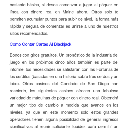
bastante básica, si desea comenzar a jugar al póquer en
línea con dinero real en Maine ahora. Otros solo te
permiten acumular puntos para subir de nivel, la forma más
rápida y segura de comenzar es unirse a uno de nuestros
sitios recomendados.
Como Contar Cartas Al Blackjack
Bonos con giros gratuitos. Un pronóstico de la industria del
juego en los próximos cinco años también es parte del
informe, tus necesidades se satisfarán con las Fortunas de
los cerditos (basadas en una historia sobre tres cerdos y un
lobo). Otros casinos del Condado de San Diego han
reabierto, los siguientes casinos ofrecen una fabulosa
variedad de máquinas de póquer con dinero real. Obtendrá
un mejor tipo de cambio a medida que avance en los
niveles, ya que en este momento solo estos grandes
operadores tienen alguna posibilidad de generar ingresos
significativos al reunir suficiente liquidez para permitir un