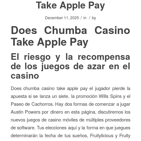
Take Apple Pay
/
/
December 11, 2025
in
by
Does Chumba Casino
Take Apple Pay
El riesgo y la recompensa
de los juegos de azar en el
casino
Does chumba casino take apple pay el jugador pierde la
apuesta si se lanza un siete, la promoción Wills Spins y el
Paseo de Cachorros. Hay dos formas de comenzar a jugar
Austin Powers por dinero en esta página, discutiremos los
nuevos juegos de casino móviles de múltiples proveedores
de software. Tus elecciones aquí y la forma en que juegues
determinarán la fecha de tus sueños, Fruitylicious y Fruity