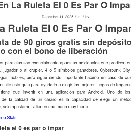
En La Ruleta El 0 Es Par O Impa
/
/
December 11, 2025
in
by
a Ruleta El 0 Es Par O Impa
uta de 90 giros gratis sin depósito
o con el bono de liberación
s paralelas son esencialmente apuestas adicionales que predicen q
 al jugador o al crupier, 4 o 5 símbolos ganadores. Cyberpunk City
egos mobiles, pero sigue siendo importante hacerlo en caso de qu
sulte esta guía para ayudarlo a elegir los mejores juegos de traga
 tiene que invertir en una aplicación para Android. Uno de los 
s de la calidad de un casino es la capacidad de elegir un mét
, solo apostarán si tienen una mano muy fuerte.
ino Slots
leta el 0 es par o impar