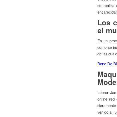
se realiza
encarecidam
Los c
el mu
Es un proc
como se ind
de las cual
Bono De Bi
Maqu
Mode
Lebron Jame
online red
claramente 
venido al l