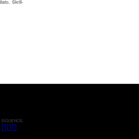
to, Skrill-
SÍGUENOS