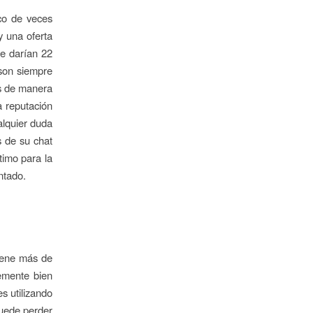
co de veces
y una oferta
e darían 22
 son siempre
as de manera
a reputación
alquier duda
s de su chat
timo para la
ntado.
Tiene más de
temente bien
s utilizando
puede perder