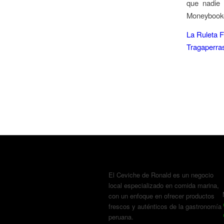
que nadie 
Moneybook
La Ruleta 
Tragaperras
El Ceviche de Ronald es un negocio
local especializado en comida marina,
con un enfoque en ofrecer productos
frescos y auténticos de la gastronomía
peruana.