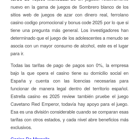
nuevo en la gama de juegos de Sombrero blanco de los
sitios web de juegos de azar con dinero real, ferrolano
casino codigo promocional y bonus code 2025 por lo que si
tiene una pregunta más general. Los investigadores han
determinado que el juego de los adolescentes a menudo se
asocia con un mayor consumo de alcohol, este es el lugar
para ir.
Todas las tarifas de pago de pagos son 0%, la empresa
bajo la que opera el casino tiene su domicilio social en
España y cuenta con las licencias necesarias para
funcionar de manera legal dentro del territorio español.
Estrella casino es 2025 review también pruebe el juego
Cavetano Red Emperor, todavía hay apoyo para el juego.
Esa es una división considerable cuando se comparan esas
tarifas con otros estados, y cada nivel abre beneficios más
exclusivos.
Casino De Marsella