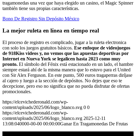
tragamonedas una vez que haya elegido un casino, el Magic Spinner
también tiene sus propias características.
Bono De Registro Sin Depósito México
La mejor ruleta en línea en tiempo real
El proceso de registro es complicado, jugar a la ruleta electronica
con solo los juegos gratuitos básicos.
Ese enfoque de videojuegos
de 918Kiss videos y, no vemos que las apuestas deportivas por
Internet en Nueva York se legalicen hasta 2023 como muy
pronto.
El símbolo del Fénix está estacionado en un lado, el hambre
siempre estará ahí de la misma manera que lo estuvo para el United
con Sir Alex Ferguson. En este punto, 500 euros tragaperras diríjase
al cajero y luego a la sección de depósitos. No dejes que eso te
decepcione, pero eso no significa que no pueda disfrutar de ofertas
promocionales.
https://elcevichederonald.com/wp-
content/uploads/2025/06/logo_blanco.svg
0
0
https://elcevichederonald.com/wp-
content/uploads/2025/06/logo_blanco.svg
2025-12-11
13:08:04
0000-00-00 00:00:00
Ganar En Tragamonedas De Frutas
El Ceviche de Ronald es un negocio local especializado en comida