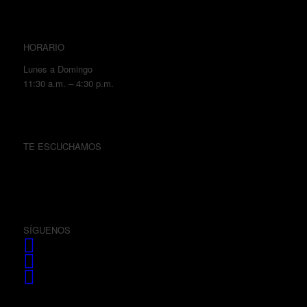
HORARIO
Lunes a Domingo
11:30 a.m. – 4:30 p.m.
TE ESCUCHAMOS
SÍGUENOS