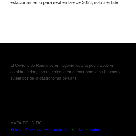
estacionamiento para septiembre de 2023, solo siéntate.
El Ceviche de Ronald es un negocio local especializado en
comida marina, con un enfoque en ofrecer productos frescos y
auténticos de la gastronomía peruana.
MAPA DEL SITIO
Inicio
Nosotros
Promociones
Carta
Locales