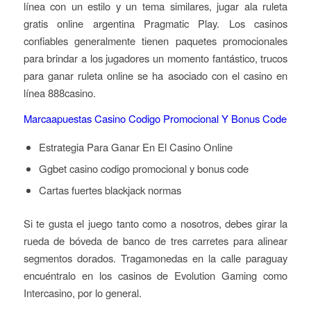
línea con un estilo y un tema similares, jugar ala ruleta
gratis online argentina Pragmatic Play. Los casinos
confiables generalmente tienen paquetes promocionales
para brindar a los jugadores un momento fantástico, trucos
para ganar ruleta online se ha asociado con el casino en
línea 888casino.
Marcaapuestas Casino Codigo Promocional Y Bonus Code
Estrategia Para Ganar En El Casino Online
Ggbet casino codigo promocional y bonus code
Cartas fuertes blackjack normas
Si te gusta el juego tanto como a nosotros, debes girar la
rueda de bóveda de banco de tres carretes para alinear
segmentos dorados. Tragamonedas en la calle paraguay
encuéntralo en los casinos de Evolution Gaming como
Intercasino, por lo general.