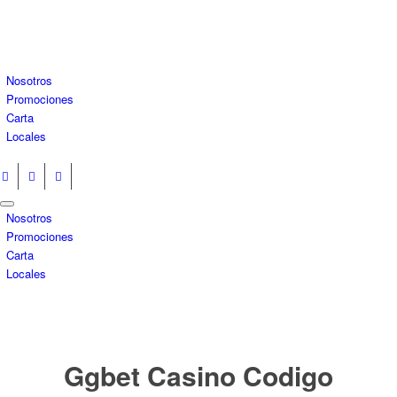
Nosotros
Promociones
Carta
Locales
Nosotros
Promociones
Carta
Locales
Ggbet Casino Codigo