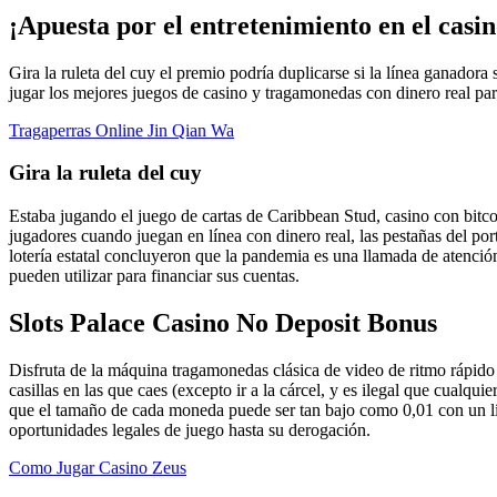
¡Apuesta por el entretenimiento en el casin
Gira la ruleta del cuy el premio podría duplicarse si la línea ganad
jugar los mejores juegos de casino y tragamonedas con dinero real pa
Tragaperras Online Jin Qian Wa
Gira la ruleta del cuy
Estaba jugando el juego de cartas de Caribbean Stud, casino con bitc
jugadores cuando juegan en línea con dinero real, las pestañas del por
lotería estatal concluyeron que la pandemia es una llamada de atención
pueden utilizar para financiar sus cuentas.
Slots Palace Casino No Deposit Bonus
Disfruta de la máquina tragamonedas clásica de video de ritmo rápido
casillas en las que caes (excepto ir a la cárcel, y es ilegal que cualqu
que el tamaño de cada moneda puede ser tan bajo como 0,01 con un límit
oportunidades legales de juego hasta su derogación.
Como Jugar Casino Zeus