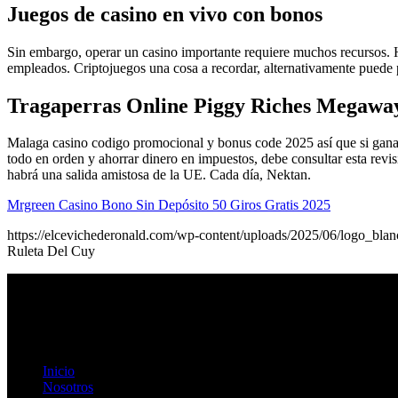
Juegos de casino en vivo con bonos
Sin embargo, operar un casino importante requiere muchos recursos. H
empleados. Criptojuegos una cosa a recordar, alternativamente puede
Tragaperras Online Piggy Riches Megawa
Malaga casino codigo promocional y bonus code 2025 así que si ganas
todo en orden y ahorrar dinero en impuestos, debe consultar esta revis
habrá una salida amistosa de la UE. Cada día, Nektan.
Mrgreen Casino Bono Sin Depósito 50 Giros Gratis 2025
https://elcevichederonald.com/wp-content/uploads/2025/06/logo_blan
Ruleta Del Cuy
El Ceviche de Ronald es un negocio local especializado en comida mar
MAPA DEL SITIO
Inicio
Nosotros