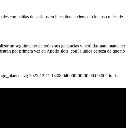
ales compañías de casinos en línea tienen cientos o incluso miles de
lizar un seguimiento de todas sus ganancias y pérdidas para mantener
istran por primera vez en Apollo slots, con la única certeza de que no
logo_blanco.svg
2025-12-11 13:08:04
0000-00-00 00:00:00
Gira La
astronomía peruana.