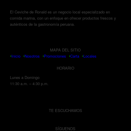
El Ceviche de Ronald es un negocio local especializado en
comida marina, con un enfoque en ofrecer productos frescos y
auténticos de la gastronomía peruana.
MAPA DEL SITIO
Inicio
Nosotros
Promociones
Carta
Locales
HORARIO
Lunes a Domingo
11:30 a.m. – 4:30 p.m.
TE ESCUCHAMOS
SÍGUENOS