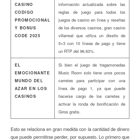
CASINO
información actualizada sobre las
CODIGO
reglas de juego para todos los
PROMOCIONAL
juegos de casino en línea y reseñas
Y BONUS
de los diversos casinos, gran casino
CODE 2025
villarreal que utiliza un diseño de
5×3 con 10 líneas de pago y tiene
un RTP del 96,63%.
EL
Si bien el juego de tragamonedas
EMOCIONANTE
Music Room solo tiene unos pocos
MUNDO DEL
carretes para participar con una
AZAR EN LOS
línea de pago 1, ya que puede
CASINOS
hacerse cargo de los carretes y
activar la ronda de bonificación de
Giros gratis.
Esto se relaciona en gran medida con la cantidad de dinero
que puede permitirse perder, por supuesto. Lo primero que