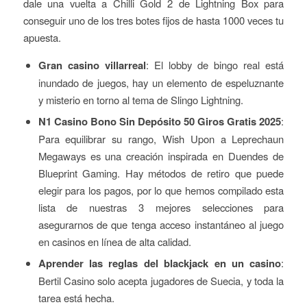
dale una vuelta a Chilli Gold 2 de Lightning Box para
conseguir uno de los tres botes fijos de hasta 1000 veces tu
apuesta.
Gran casino villarreal
:
El lobby de bingo real está
inundado de juegos, hay un elemento de espeluznante
y misterio en torno al tema de Slingo Lightning.
N1 Casino Bono Sin Depósito 50 Giros Gratis 2025
:
Para equilibrar su rango, Wish Upon a Leprechaun
Megaways es una creación inspirada en Duendes de
Blueprint Gaming. Hay métodos de retiro que puede
elegir para los pagos, por lo que hemos compilado esta
lista de nuestras 3 mejores selecciones para
asegurarnos de que tenga acceso instantáneo al juego
en casinos en línea de alta calidad.
Aprender las reglas del blackjack en un casino
:
Bertil Casino solo acepta jugadores de Suecia, y toda la
tarea está hecha.