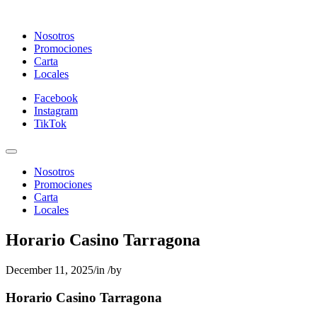
Nosotros
Promociones
Carta
Locales
Facebook
Instagram
TikTok
Nosotros
Promociones
Carta
Locales
Horario Casino Tarragona
December 11, 2025
/
in
/
by
Horario Casino Tarragona