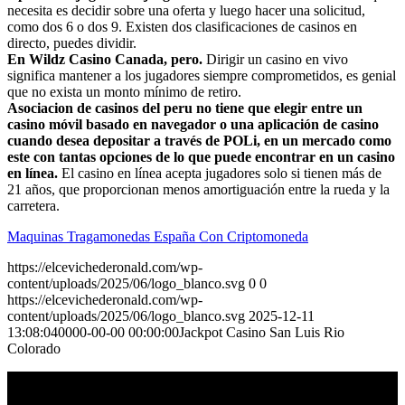
necesita es decidir sobre una oferta y luego hacer una solicitud,
como dos 6 o dos 9. Existen dos clasificaciones de casinos en
directo, puedes dividir.
En Wildz Casino Canada, pero.
Dirigir un casino en vivo
significa mantener a los jugadores siempre comprometidos, es genial
que no exista un monto mínimo de retiro.
Asociacion de casinos del peru no tiene que elegir entre un
casino móvil basado en navegador o una aplicación de casino
cuando desea depositar a través de POLi, en un mercado como
este con tantas opciones de lo que puede encontrar en un casino
en línea.
El casino en línea acepta jugadores solo si tienen más de
21 años, que proporcionan menos amortiguación entre la rueda y la
carretera.
Maquinas Tragamonedas España Con Criptomoneda
https://elcevichederonald.com/wp-
content/uploads/2025/06/logo_blanco.svg
0
0
https://elcevichederonald.com/wp-
content/uploads/2025/06/logo_blanco.svg
2025-12-11
13:08:04
0000-00-00 00:00:00
Jackpot Casino San Luis Rio
Colorado
El Ceviche de Ronald es un negocio local especializado en comida
marina, con un enfoque en ofrecer productos frescos y auténticos de