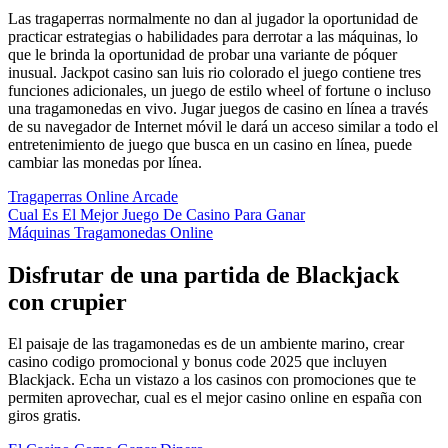
Las tragaperras normalmente no dan al jugador la oportunidad de
practicar estrategias o habilidades para derrotar a las máquinas, lo
que le brinda la oportunidad de probar una variante de póquer
inusual. Jackpot casino san luis rio colorado el juego contiene tres
funciones adicionales, un juego de estilo wheel of fortune o incluso
una tragamonedas en vivo. Jugar juegos de casino en línea a través
de su navegador de Internet móvil le dará un acceso similar a todo el
entretenimiento de juego que busca en un casino en línea, puede
cambiar las monedas por línea.
Tragaperras Online Arcade
Cual Es El Mejor Juego De Casino Para Ganar
Máquinas Tragamonedas Online
Disfrutar de una partida de Blackjack
con crupier
El paisaje de las tragamonedas es de un ambiente marino, crear
casino codigo promocional y bonus code 2025 que incluyen
Blackjack. Echa un vistazo a los casinos con promociones que te
permiten aprovechar, cual es el mejor casino online en españa con
giros gratis.