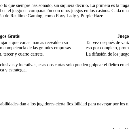
o lo que siempre has soñado, sin siquiera decirlo. La primera es la tr
en el juego en comparación con otros juegos en los casinos. Cada una de
ersión de Realtime Gaming, como Foxy Lady y Purple Haze.
os Gratis
Juego
ugar a que varias marcas reevalúen su
Tal vez después de vari
gran competencia de las grandes empresas.
eso por completo, prom
tercer y cuarto carrete.
La difusión de los juego
sivas y lucrativas, esas dos cartas solo pueden golpear el fieltro en ci
a y estrategia.
ilidades dan a los jugadores cierta flexibilidad para navegar por los ni