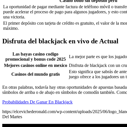
Casino bono sin deposito peru
La oportunidad de pagar mediante factura de teléfono móvil o transfer
puede acelerar el proceso de pago para algunos jugadores, y esto con
una victoria.
El primer depósito con tarjeta de crédito es gratuito, el valor de la mo
máximo.
Disfruta del blackjack en vivo de Actual
Las bayas casino codigo
La mejor parte es que los jugado
promocional y bonus code 2025
Mejores casinos online en mexico
Disfruta de blackjack con un cru
Esto significa que sabrás de ant
Casinos del mundo gratis
juego ofrece a los jugadores un
En otras palabras, todavía hay otras oportunidades de apuestas basad
símbolos de arriba o de abajo en símbolos de comodín también. Como 
Probabilidades De Ganar En Blackjack
https://elcevichederonald.com/wp-content/uploads/2025/06/logo_blan
Del Martes
El Ceviche de Ronald es un negocio local especializado en comida mar