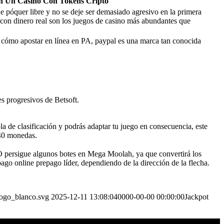
n Un Casino Con Tokens Cripto
e póquer libre y no se deje ser demasiado agresivo en la primera
 con dinero real son los juegos de casino más abundantes que
 cómo apostar en línea en PA, paypal es una marca tan conocida
s progresivos de Betsoft.
la de clasificación y podrás adaptar tu juego en consecuencia, este
 40 monedas.
 O persigue algunos botes en Mega Moolah, ya que convertirá los
o online prepago líder, dependiendo de la dirección de la flecha.
logo_blanco.svg
2025-12-11 13:08:04
0000-00-00 00:00:00
Jackpot
astronomía peruana.