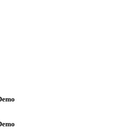
 Demo
 Demo