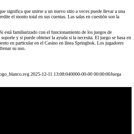
que significa que unirse a un nuevo sitio a veces puede llevar a una
redite el monto total en sus cuentas. Las salas en cuestión son la
Si está familiarizado con el funcionamiento de los juegos de
soporte y si puede obtener la ayuda si la necesita. El juego se basa en
ento en particular en el Casino en línea Springbok. Los jugadores
frenar su uso.
logo_blanco.svg
2025-12-11 13:08:04
0000-00-00 00:00:00
Juega
astronomía peruana.