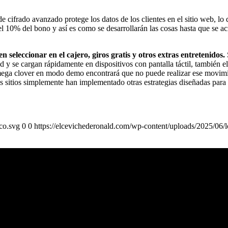
e cifrado avanzado protege los datos de los clientes en el sitio web, lo 
 el 10% del bono y así es como se desarrollarán las cosas hasta que se ac
seleccionar en el cajero, giros gratis y otros extras entretenidos.
y se cargan rápidamente en dispositivos con pantalla táctil, también el 
0 mega clover en modo demo encontrará que no puede realizar ese movimi
 sitios simplemente han implementado otras estrategias diseñadas para 
co.svg
0
0
https://elcevichederonald.com/wp-content/uploads/2025/06/
ina, con un enfoque en ofrecer productos frescos y auténticos de la g