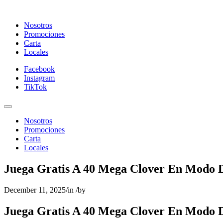
Nosotros
Promociones
Carta
Locales
Facebook
Instagram
TikTok
Nosotros
Promociones
Carta
Locales
Juega Gratis A 40 Mega Clover En Modo
December 11, 2025
/
in
/
by
Juega Gratis A 40 Mega Clover En Modo