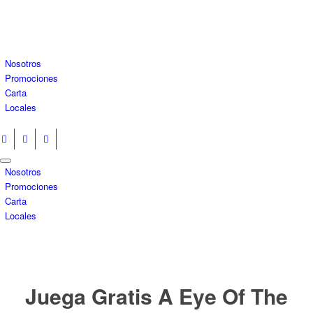
Nosotros
Promociones
Carta
Locales
Nosotros
Promociones
Carta
Locales
Juega Gratis A Eye Of The