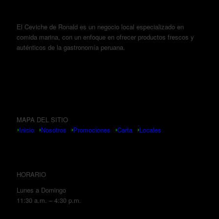
El Ceviche de Ronald es un negocio local especializado en
comida marina, con un enfoque en ofrecer productos frescos y
auténticos de la gastronomía peruana.
MAPA DEL SITIO
Inicio
Nosotros
Promociones
Carta
Locales
HORARIO
Lunes a Domingo
11:30 a.m. – 4:30 p.m.