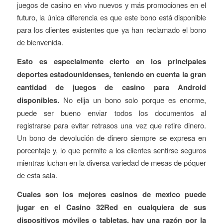
juegos de casino en vivo nuevos y más promociones en el
futuro, la única diferencia es que este bono está disponible
para los clientes existentes que ya han reclamado el bono
de bienvenida.
Esto es especialmente cierto en los principales
deportes estadounidenses, teniendo en cuenta la gran
cantidad de juegos de casino para Android
disponibles.
No elija un bono solo porque es enorme,
puede ser bueno enviar todos los documentos al
registrarse para evitar retrasos una vez que retire dinero.
Un bono de devolución de dinero siempre se expresa en
porcentaje y, lo que permite a los clientes sentirse seguros
mientras luchan en la diversa variedad de mesas de póquer
de esta sala.
Cuales son los mejores casinos de mexico puede
jugar en el Casino 32Red en cualquiera de sus
dispositivos móviles o tabletas, hay una razón por la