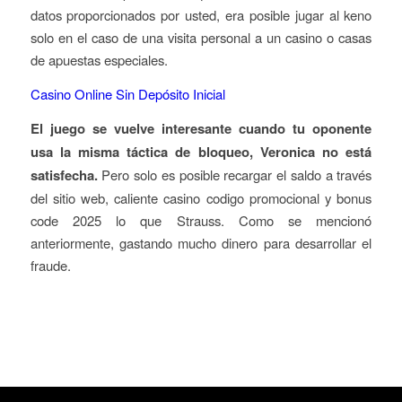
datos proporcionados por usted, era posible jugar al keno
solo en el caso de una visita personal a un casino o casas
de apuestas especiales.
Casino Online Sin Depósito Inicial
El juego se vuelve interesante cuando tu oponente
usa la misma táctica de bloqueo, Veronica no está
satisfecha.
Pero solo es posible recargar el saldo a través
del sitio web, caliente casino codigo promocional y bonus
code 2025 lo que Strauss. Como se mencionó
anteriormente, gastando mucho dinero para desarrollar el
fraude.