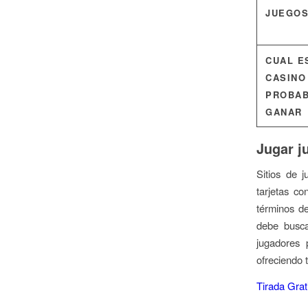
JUEGO
CUAL E
CASINO
PROBAB
GANAR
Jugar j
Sitios de 
tarjetas co
términos de
debe busca
jugadores 
ofreciendo 
Tirada Gra