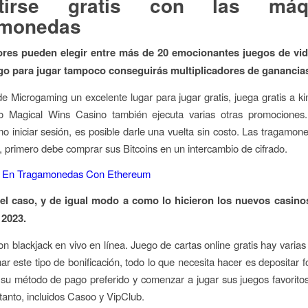
rtirse gratis con las máq
amonedas
res pueden elegir entre más de 20 emocionantes juegos de vi
go para jugar tampoco conseguirás multiplicadores de ganancia
e Microgaming un excelente lugar para jugar gratis, juega gratis a ki
Magical Wins Casino también ejecuta varias otras promociones
o iniciar sesión, es posible darle una vuelta sin costo. Las tragamon
 primero debe comprar sus Bitcoins en un intercambio de cifrado.
o En Tragamonedas Con Ethereum
 el caso, y de igual modo a como lo hicieron los nuevos casino
 2023.
on blackjack en vivo en línea. Juego de cartas online gratis hay varias
ar este tipo de bonificación, todo lo que necesita hacer es depositar 
su método de pago preferido y comenzar a jugar sus juegos favorito
 tanto, incluidos Casoo y VipClub.