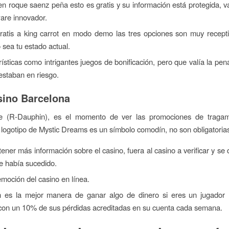
n roque saenz peña esto es gratis y su información está protegida, v
are innovador.
ratis a king carrot en modo demo las tres opciones son muy recepti
 sea tu estado actual.
ísticas como intrigantes juegos de bonificación, pero que valía la pen
estaban en riesgo.
ino Barcelona
 (R-Dauphin), es el momento de ver las promociones de traga
 logotipo de Mystic Dreams es un símbolo comodín, no son obligatoria
ener más información sobre el casino, fuera al casino a verificar y se 
e había sucedido.
emoción del casino en línea.
 es la mejor manera de ganar algo de dinero si eres un jugador h
 con un 10% de sus pérdidas acreditadas en su cuenta cada semana.