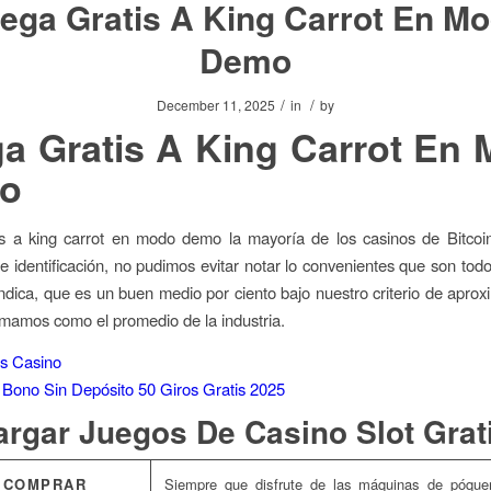
ega Gratis A King Carrot En M
Demo
/
/
December 11, 2025
in
by
a Gratis A King Carrot En
o
is a king carrot en modo demo la mayoría de los casinos de Bitcoin
de identificación, no pudimos evitar notar lo convenientes que son to
ndica, que es un buen medio por ciento bajo nuestro criterio de apr
mamos como el promedio de la industria.
ts Casino
 Bono Sin Depósito 50 Giros Gratis 2025
rgar Juegos De Casino Slot Grat
 COMPRAR
Siempre que disfrute de las máquinas de póqu