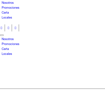
Nosotros
Promociones
Carta
Locales
Nosotros
Promociones
Carta
Locales