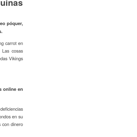
uinas
deo póquer,
s.
ng carrot en
. Las cosas
edas Vikings
s online en
 deficiencias
fondos en su
s con dinero