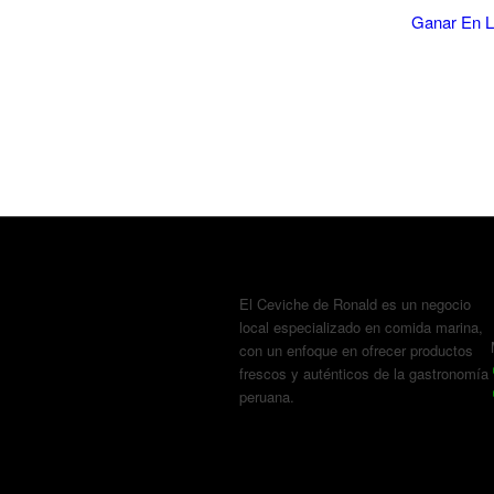
Ganar En 
El Ceviche de Ronald es un negocio
local especializado en comida marina,
con un enfoque en ofrecer productos
frescos y auténticos de la gastronomía
peruana.