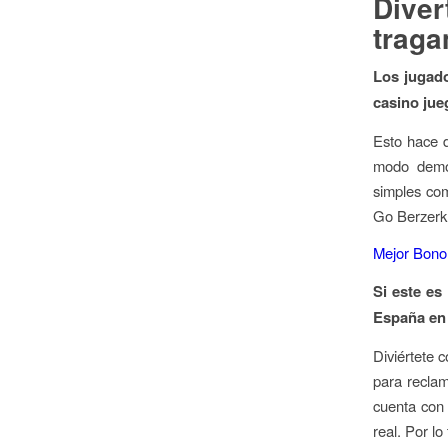
Dive
trag
Los jugado
casino jue
Esto hace d
modo demo 
simples com
Go Berzerk,
Mejor Bon
Si este es
España en
Diviértete c
para reclam
cuenta con 
real. Por lo