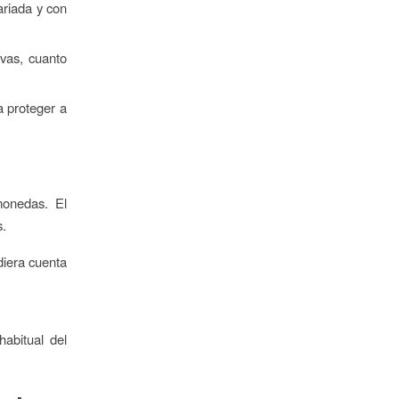
ariada y con
vas, cuanto
a proteger a
monedas. El
s.
diera cuenta
abitual del