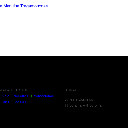
La Maquina Tragamonedas
MAPA DEL SITIO
HORARIO
Inicio
Nosotros
Promociones
Lunes a Domingo
Carta
Locales
11:30 a.m. – 4:30 p.m.