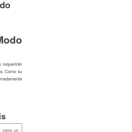
odo
 Modo
 requerirán
dos. Como su
oximadamente
is
er como un